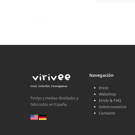
Navegación
Cool, Colorful, Courageous
Inicio
Webshop
Pantys y medias diseñados y
Envío & FAQ
fabricados en España.
Sobre nosotros
Contacto