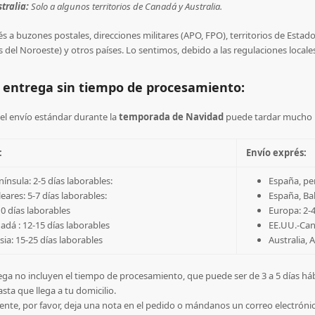
tralia:
Solo a algunos territorios de Canadá y Australia.
s a buzones postales, direcciones militares (APO, FPO), territorios de Estad
s del Noroeste) y otros países. Lo sentimos, debido a las regulaciones locales,
e entrega sin tiempo de procesamiento:
el envío estándar durante la
temporada de Navidad
puede tardar mucho 
:
Envío exprés:
ínsula: 2-5 días laborables:
España, pen
eares: 5-7 días laborables:
España, Bal
0 días laborables
Europa: 2-4
dá : 12-15 días laborables
EE.UU.-Cana
Asia: 15-25 días laborables
Australia, A
ega no incluyen el tiempo de procesamiento, que puede ser de 3 a 5 días hábi
asta que llega a tu domicilio.
gente, por favor, deja una nota en el pedido o mándanos un correo electrón