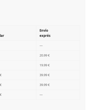
Envío
dar
exprés
—
20.99 €
19.99 €
€
39.99 €
€
39.99 €
€
—