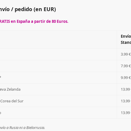
nvío / pedido (en EUR)
ATIS en España a partir de 80 Euros.
Envío
Stan
3.99 €
7.99 €
*
9.99 €
ueva Zelanda
13.99 
 Corea del Sur
13.99 
o
13.99 
ío a Rusia ni a Bielorrusia.