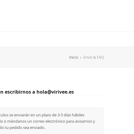
Inicio
»
Envío & FAQ
n escribirnos a hola@virivee.es
los se enviarán en un plazo de 3-5 días hábiles
dido o mándanos un correo electrónico para avisarnos y
do tu pedido sea enviado.