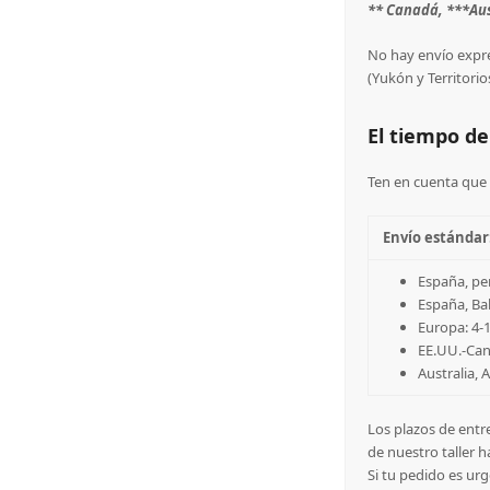
** Canadá, ***Aus
No hay envío expré
(Yukón y Territorio
El tiempo d
Ten en cuenta que 
Envío estándar
España, pen
España, Bal
Europa: 4-1
EE.UU.-Cana
Australia, 
Los plazos de entr
de nuestro taller h
Si tu pedido es ur