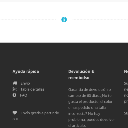
Ayuda rápida
Devolución &
N
reembolso
Envío
Su
Tabla de tallas
ne
Garantía de devolución o
FAQ
no
cambio de 60 días. ¿No te
pr
gusta el producto, el color
o has pedido una talla
Envío gratis a partir de
Su
incorrecta? No hay
80€
problema, puedes devolver
el artículo.