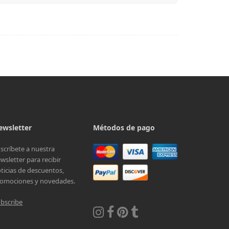
ewsletter
Métodos de pago
scríbete a nuestra
wsletter para recibir
ticias de descuentos,
omociones y novedades.
bscribe