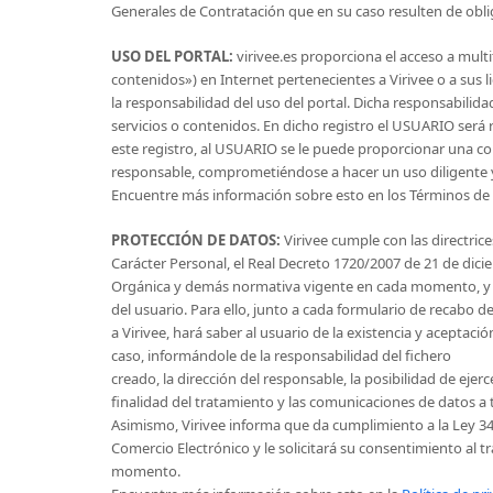
Generales de Contratación que en su caso resulten de obl
USO DEL PORTAL:
virivee.es proporciona el acceso a mult
contenidos») en Internet pertenecientes a Virivee o a sus
la responsabilidad del uso del portal. Dicha responsabilid
servicios o contenidos. En dicho registro el USUARIO será
este registro, al USUARIO se le puede proporcionar una co
responsable, comprometiéndose a hacer un uso diligente y
Encuentre más información sobre esto en los Términos de Se
PROTECCIÓN DE DATOS:
Virivee cumple con las directric
Carácter Personal, el Real Decreto 1720/2007 de 21 de dici
Orgánica y demás normativa vigente en cada momento, y ve
del usuario. Para ello, junto a cada formulario de recabo de
a Virivee, hará saber al usuario de la existencia y aceptaci
caso, informándole de la responsabilidad del fichero
creado, la dirección del responsable, la posibilidad de ejerc
finalidad del tratamiento y las comunicaciones de datos a 
Asimismo, Virivee informa que da cumplimiento a la Ley 34/2
Comercio Electrónico y le solicitará su consentimiento al 
momento.