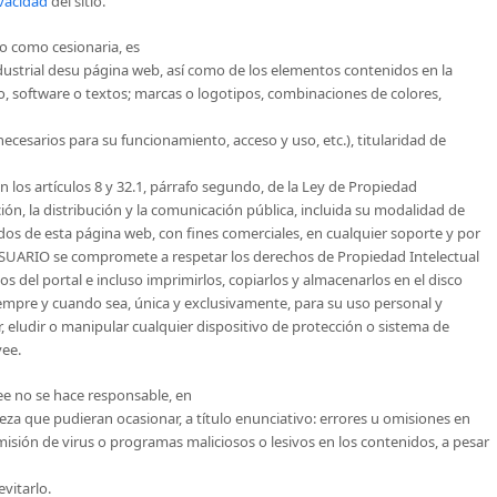
ivacidad
del sitio.
 o como cesionaria, es
ndustrial desu página web, así como de los elementos contenidos en la
o, software o textos; marcas o logotipos, combinaciones de colores,
cesarios para su funcionamiento, acceso y uso, etc.), titularidad de
 los artículos 8 y 32.1, párrafo segundo, de la Ley de Propiedad
n, la distribución y la comunicación pública, incluida su modalidad de
idos de esta página web, con fines comerciales, en cualquier soporte y por
El USUARIO se compromete a respetar los derechos de Propiedad Intelectual
tos del portal e incluso imprimirlos, copiarlos y almacenarlos en el disco
iempre y cuando sea, única y exclusivamente, para su uso personal y
, eludir o manipular cualquier dispositivo de protección o sistema de
vee.
ee no se hace responsable, en
leza que pudieran ocasionar, a título enunciativo: errores u omisiones en
nsmisión de virus o programas maliciosos o lesivos en los contenidos, a pesar
vitarlo.