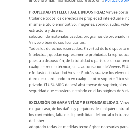
Encuentre más información sobre esto en la
Política de pr
PROPIEDAD INTELECTUAL E INDUSTRIAL:
Virivee por sí
titular de todos los derechos de propiedad intelectual e i
misma (a título enunciativo, imágenes, sonido, audio, víde
estructura y diseño,
selección de materiales usados, programas de ordenador ne
Virivee o bien de sus licenciantes.
Todos los derechos reservados. En virtud de lo dispuesto en
Intelectual, quedan expresamente prohibidas la reproducció
puesta a disposición, de la totalidad o parte de los conten
cualquier medio técnico, sin la autorización de Virivee. 
e Industrial titularidad Virivee. Podrá visualizar los elemen
duro de su ordenador o en cualquier otro soporte físico s
privado. El USUARIO deberá abstenerse de suprimir, alterar
seguridad que estuviera instalado en el las páginas de Viri
EXCLUSIÓN DE GARANTÍAS Y RESPONSABILIDAD:
Viriv
ningún caso, de los daños y perjuicios de cualquier natura
los contenidos, falta de disponibilidad del portal o la tra
de haber
adoptado todas las medidas tecnológicas necesarias para e