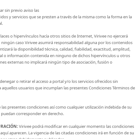
r sin previo aviso las
idos y servicios que se presten a través de la misma como la forma en la
l.
aces o hipervínculos hacía otros sitios de Internet, Virivee no ejercerá
En ningún caso Virivee asumirá responsabilidad alguna por los contenidos
izará la disponibilidad técnica, calidad, fiabilidad, exactitud, amplitud,
ial o información contenida en ninguno de dichos hipervínculos u otros
ones externas no implicará ningún tipo de asociación, fusión o
denegar o retirar el acceso a portal y/o los servicios ofrecidos sin
, a aquellos usuarios que incumplan las presentes Condiciones Términos de
 las presentes condiciones así como cualquier utilización indebida de su
 le puedan corresponder en derecho.
URACIÓN:
Virivee podrá modificar en cualquier momento las condiciones
í aparecen. La vigencia de las citadas condiciones irá en función de su