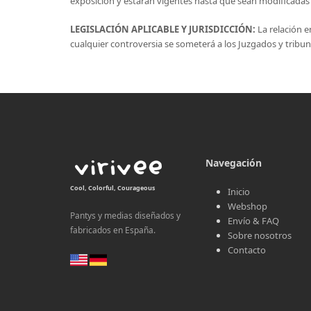
exposición y estarán vigentes hasta que sean modificadas
LEGISLACIÓN APLICABLE Y JURISDICCIÓN:
La relación e
cualquier controversia se someterá a los Juzgados y tribuna
Navegación
Cool, Colorful, Courageous
Inicio
Webshop
Pantys y medias diseñados y
Envío & FAQ
fabricados en España.
Sobre nosotros
Contacto