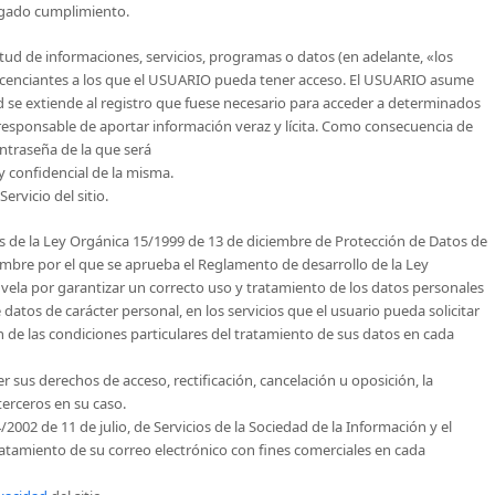
igado cumplimiento.
itud de informaciones, servicios, programas o datos (en adelante, «los
 licenciantes a los que el USUARIO pueda tener acceso. El USUARIO asume
ad se extiende al registro que fuese necesario para acceder a determinados
 responsable de aportar información veraz y lícita. Como consecuencia de
ntraseña de la que será
 confidencial de la misma.
rvicio del sitio.
es de la Ley Orgánica 15/1999 de 13 de diciembre de Protección de Datos de
embre por el que se aprueba el Reglamento de desarrollo de la Ley
la por garantizar un correcto uso y tratamiento de los datos personales
 datos de carácter personal, en los servicios que el usuario pueda solicitar
ón de las condiciones particulares del tratamiento de sus datos en cada
er sus derechos de acceso, rectificación, cancelación u oposición, la
terceros en su caso.
002 de 11 de julio, de Servicios de la Sociedad de la Información y el
tratamiento de su correo electrónico con fines comerciales en cada