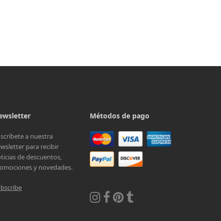
ewsletter
Métodos de pago
scríbete a nuestra
wsletter para recibir
ticias de descuentos,
omociones y novedades.
bscribe