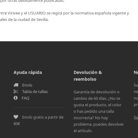
 por otras debidamente publicadas.
ntre Virivee y el USUARIO se regirá por la normativa española vigente y
les de la ciudad de Sevilla.
Ayuda rápida
Devolución &
N
reembolso
Envío
Su
Tabla de tallas
ne
Garantía de devolución o
FAQ
no
cambio de 60 días. ¿No te
pr
gusta el producto, el color
o has pedido una talla
Envío gratis a partir de
Su
incorrecta? No hay
80€
problema, puedes devolver
el artículo.