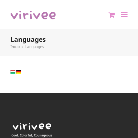
shopping
cart
Languages
Inicio
»
Languages
Cool, Colorful, Courageous