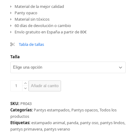
Material de la mejor calidad
Panty opaco
Material sin tóxicos
60 días de devolución o cambio
Envío gratuito en España a partir de 80€
Tabla de tallas
Talla
Panty
Añadir al carrito
con
dibujos
de
SKU:
PR043
pandas
Categorías:
Pantys estampados
,
Pantys opacos
,
Todos los
cantidad
productos
Etiquetas:
estampado animal
,
panda
,
panty oso
,
pantys lindos
,
pantys primavera
,
pantys verano