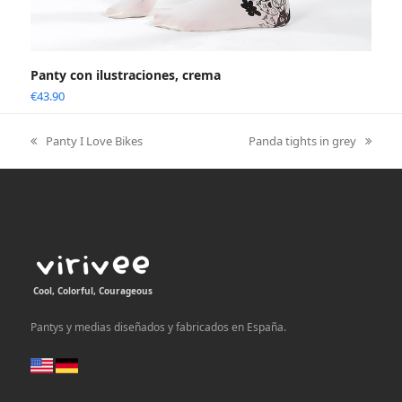
Panty con ilustraciones, crema
€
43.90
Panty I Love Bikes
Panda tights in grey
previous
next
post:
post:
Cool, Colorful, Courageous
Pantys y medias diseñados y fabricados en España.