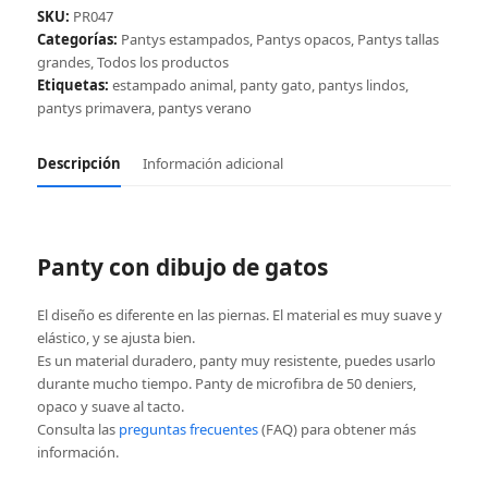
de
SKU:
PR047
gatos,
Categorías:
Pantys estampados
,
Pantys opacos
,
Pantys tallas
gris
grandes
,
Todos los productos
cantidad
Etiquetas:
estampado animal
,
panty gato
,
pantys lindos
,
pantys primavera
,
pantys verano
Descripción
Información adicional
Panty con dibujo de gatos
El diseño es diferente en las piernas. El material es muy suave y
elástico, y se ajusta bien.
Es un material duradero, panty muy resistente, puedes usarlo
durante mucho tiempo. Panty de microfibra de 50 deniers,
opaco y suave al tacto.
Consulta las
preguntas frecuentes
(FAQ) para obtener más
información.