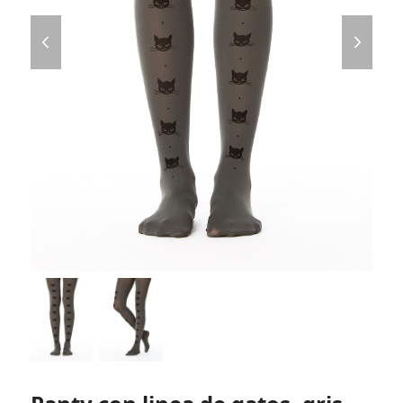
previous
next
slide
slide