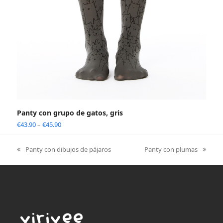
Panty con grupo de gatos, gris
€
43.90
–
€
45.90
Panty con dibujos de pájaros
Panty con plumas
previous
next
post:
post: