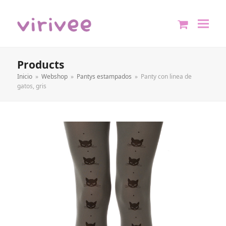
shopping
cart
Products
Inicio
»
Webshop
»
Pantys estampados
»
Panty con linea de
gatos, gris