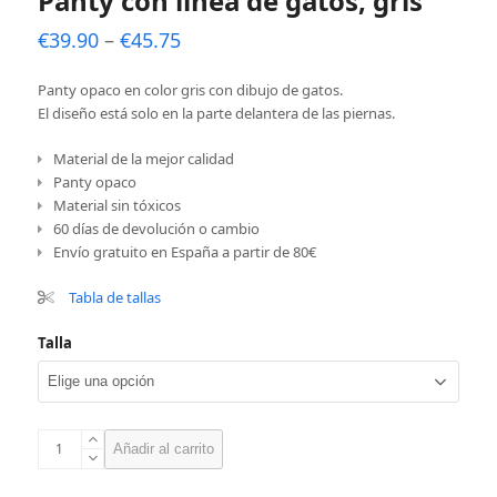
Panty con linea de gatos, gris
€
39.90
–
€
45.75
Panty opaco en color gris con dibujo de gatos.
El diseño está solo en la parte delantera de las piernas.
Material de la mejor calidad
Panty opaco
Material sin tóxicos
60 días de devolución o cambio
Envío gratuito en España a partir de 80€
Tabla de tallas
Talla
Panty
Añadir al carrito
con
linea