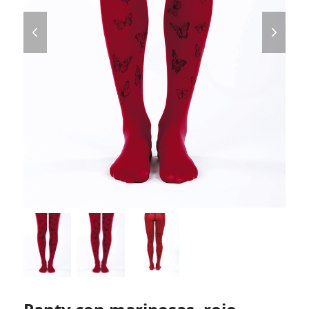
previous
next
slide
slide