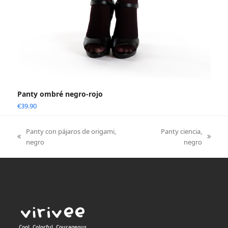
Panty ombré negro-rojo
€
39.90
Panty con pájaros de origami,
Panty ciencia,
previous
next
negro
negro
post:
post:
Cool, Colorful, Courageous