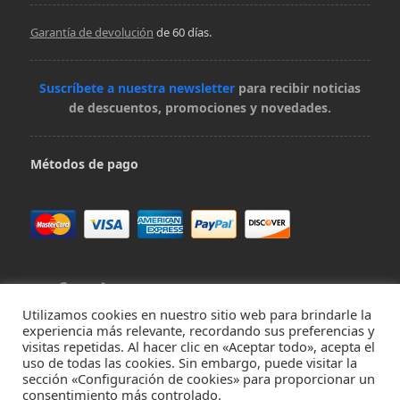
Garantía de devolución
de 60 días.
Suscríbete a nuestra newsletter
para recibir noticias
de descuentos, promociones y novedades.
Métodos de pago
Utilizamos cookies en nuestro sitio web para brindarle la
experiencia más relevante, recordando sus preferencias y
visitas repetidas. Al hacer clic en «Aceptar todo», acepta el
Contacta con nosotros en hola@virivee.es
uso de todas las cookies. Sin embargo, puede visitar la
sección «Configuración de cookies» para proporcionar un
consentimiento más controlado.