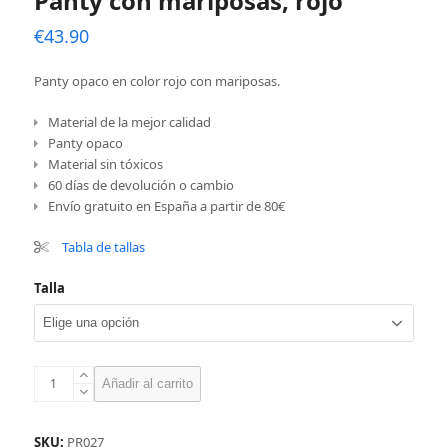
Panty con mariposas, rojo
€
43.90
Panty opaco en color rojo con mariposas.
Material de la mejor calidad
Panty opaco
Material sin tóxicos
60 días de devolución o cambio
Envío gratuito en España a partir de 80€
Tabla de tallas
Talla
Panty
Añadir al carrito
con
mariposas,
rojo
SKU:
PR027