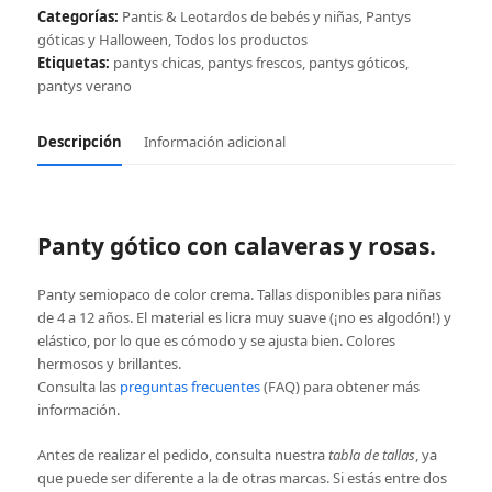
cantidad
Categorías:
Pantis & Leotardos de bebés y niñas
,
Pantys
góticas y Halloween
,
Todos los productos
Etiquetas:
pantys chicas
,
pantys frescos
,
pantys góticos
,
pantys verano
Descripción
Información adicional
Panty gótico con calaveras y rosas.
Panty semiopaco de color crema. Tallas disponibles para niñas
de 4 a 12 años. El material es licra muy suave (¡no es algodón!) y
elástico, por lo que es cómodo y se ajusta bien. Colores
hermosos y brillantes.
Consulta las
preguntas frecuentes
(FAQ) para obtener más
información.
Antes de realizar el pedido, consulta nuestra
tabla de tallas
, ya
que puede ser diferente a la de otras marcas. Si estás entre dos