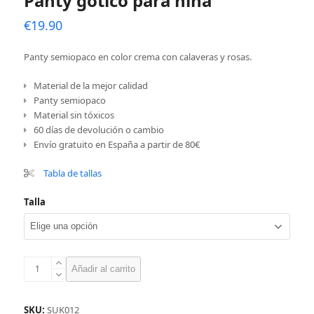
Panty gótico para niña
€
19.90
Panty semiopaco en color crema con calaveras y rosas.
Material de la mejor calidad
Panty semiopaco
Material sin tóxicos
60 días de devolución o cambio
Envío gratuito en España a partir de 80€
Tabla de tallas
Talla
Panty
Añadir al carrito
gótico
para
niña
SKU:
SUK012