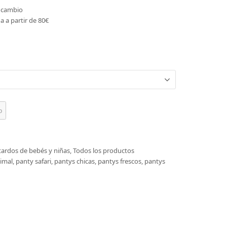
o cambio
a a partir de 80€
o
tardos de bebés y niñas
,
Todos los productos
imal
,
panty safari
,
pantys chicas
,
pantys frescos
,
pantys