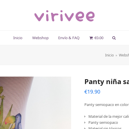
Inicio
Webshop
Envío & FAQ
€
0.00
Inicio
»
Webs
Panty niña sa
€
19.90
Panty semiopaco en color 
Material de la mejor cal
Panty semiopaco
Material sin tóxicos