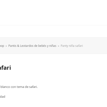
hop
»
Pantis & Leotardos de bebés y niñas
»
Panty niña safari
fari
blanco con tema de safari.
idad