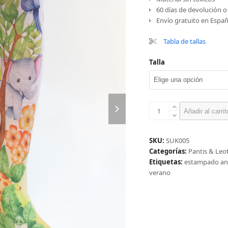
60 días de devolución 
Envío gratuito en Españ
Tabla de tallas
Talla
next
Panty
slide
Añadir al carrit
niña
safari
cantidad
SKU:
SUK005
Categorías:
Pantis & Leo
Etiquetas:
estampado an
verano