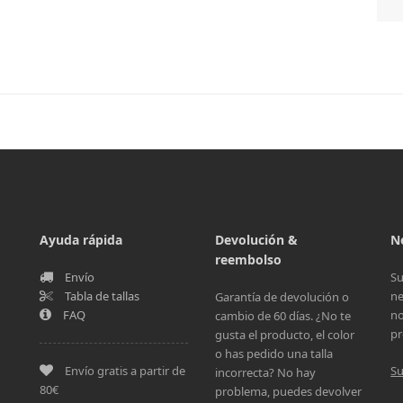
Ayuda rápida
Devolución &
N
reembolso
Envío
Su
Tabla de tallas
ne
Garantía de devolución o
FAQ
no
cambio de 60 días. ¿No te
pr
gusta el producto, el color
o has pedido una talla
Envío gratis a partir de
Su
incorrecta? No hay
80€
problema, puedes devolver