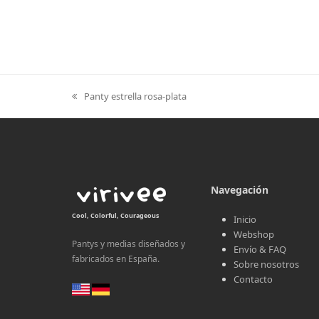
Panty estrella rosa-plata
previous
post:
Navegación
Cool, Colorful, Courageous
Inicio
Webshop
Pantys y medias diseñados y
Envío & FAQ
fabricados en España.
Sobre nosotros
Contacto