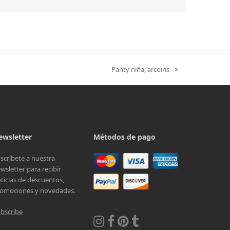
Panty niña, arcoiris
next
post:
ewsletter
Métodos de pago
scríbete a nuestra
wsletter para recibir
ticias de descuentos,
omociones y novedades.
bscribe