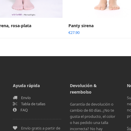
rena, rosa-plata
Panty sirena
€
27.90
Ayuda rápida
Devolución &
N
reembolso
Envío
Su
Tabla de tallas
ne
Garantía de devolución o
FAQ
no
cambio de 60 días. ¿No te
pr
gusta el producto, el color
o has pedido una talla
Envío gratis a partir de
Su
incorrecta? No hay