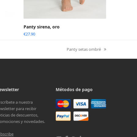
Panty sirena, oro
€
27.90
Panty setas ombré
next
post:
ewsletter
Métodos de pago
scríbete a nuestra
wsletter para recibir
ticias de descuentos,
omociones y novedades.
bscribe