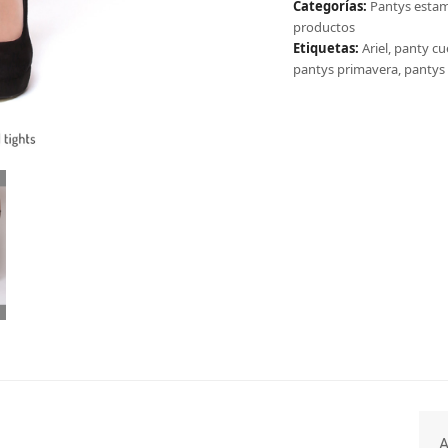
Categorías:
Pantys esta
productos
Etiquetas:
Ariel
,
panty cu
pantys primavera
,
pantys
A