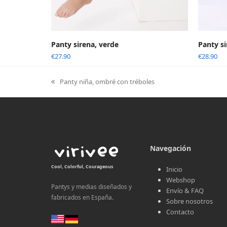
Panty sirena, verde
Panty si
€
27.90
€
28.90
Panty niña, ombré con tréboles
previous
post:
Navegación
Cool, Colorful, Courageous
Inicio
Webshop
Pantys y medias diseñados y
Envío & FAQ
fabricados en España.
Sobre nosotros
Contacto