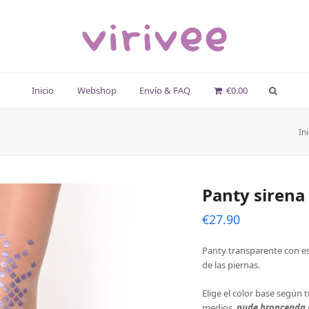
Inicio
Webshop
Envío & FAQ
€
0.00
In
Panty sirena
€
27.90
Panty transparente con es
de las piernas.
Elige el color base según t
medios,
nude bronceada