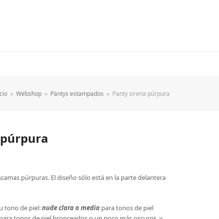
icio
»
Webshop
»
Pantys estampados
»
Panty sirena púrpura
 púrpura
camas púrpuras. El diseño sólo está en la parte delantera
u tono de piel:
nude clara o media
para tonos de piel
para tonos de piel bronceados o un poco más oscuros, y