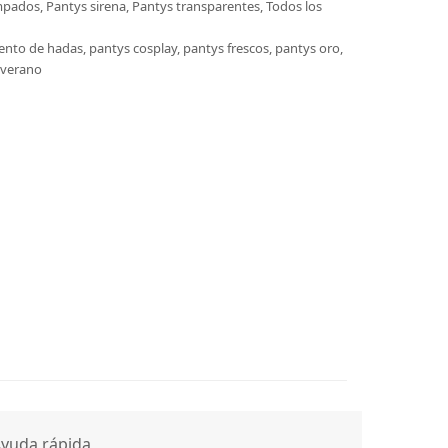
mpados
,
Pantys sirena
,
Pantys transparentes
,
Todos los
ento de hadas
,
pantys cosplay
,
pantys frescos
,
pantys oro
,
 verano
yuda rápida