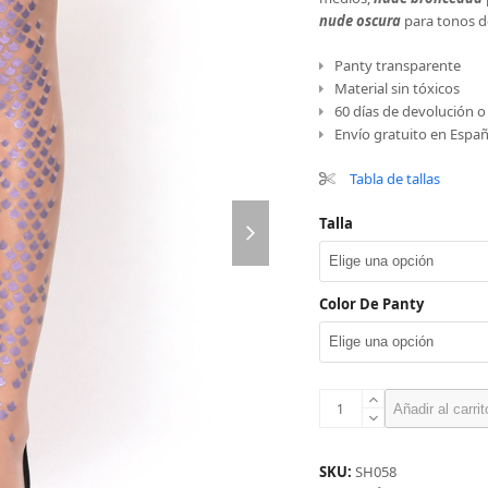
nude oscura
para tonos de
Panty transparente
Material sin tóxicos
60 días de devolución 
Envío gratuito en Españ
Tabla de tallas
next
Talla
slide
Color De Panty
Panty
Añadir al carrit
sirena
púrpura
cantidad
SKU:
SH058