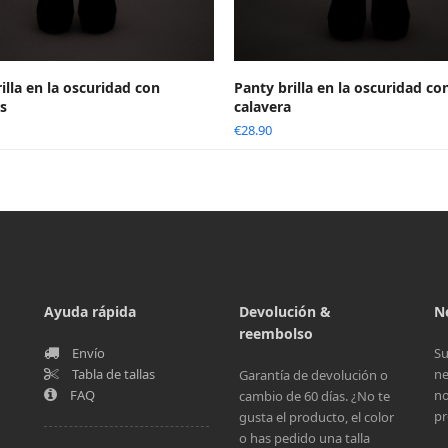
illa en la oscuridad con
Panty brilla en la oscuridad co
as
calavera
€
28.90
Ayuda rápida
Devolución &
N
reembolso
Envío
Su
Tabla de tallas
ne
Garantía de devolución o
FAQ
no
cambio de 60 días. ¿No te
pr
gusta el producto, el color
o has pedido una talla