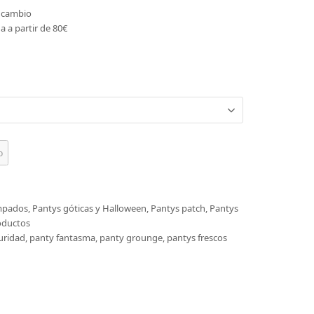
o cambio
a a partir de 80€
o
mpados
,
Pantys góticas y Halloween
,
Pantys patch
,
Pantys
oductos
curidad
,
panty fantasma
,
panty grounge
,
pantys frescos