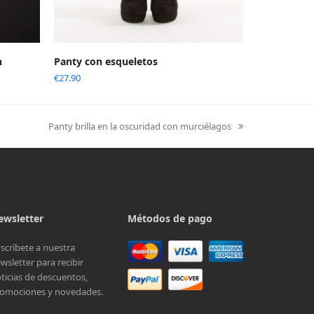
n
Panty con esqueletos
€
27.90
Panty brilla en la oscuridad con murciélagos
next
post:
ewsletter
Métodos de pago
scríbete a nuestra
wsletter para recibir
ticias de descuentos,
omociones y novedades.