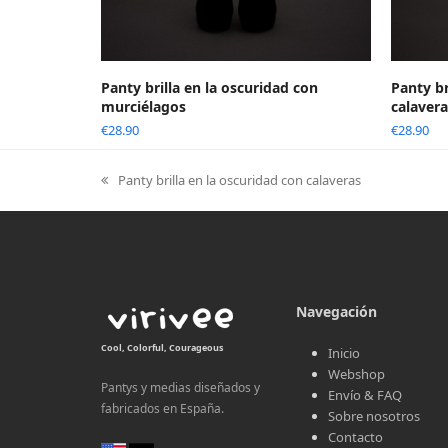
Panty brilla en la oscuridad con
Panty br
murciélagos
calaver
€
28.90
€
28.90
Panty brilla en la oscuridad con calaveras
previous
post:
Navegación
Cool, Colorful, Courageous
Inicio
Webshop
Pantys y medias diseñados y
Envío & FAQ
fabricados en España.
Sobre nosotros
Contacto