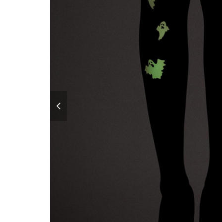
previous
slide