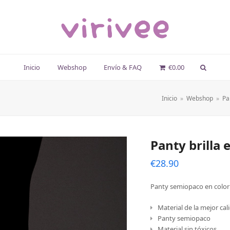
Inicio
Webshop
Envío & FAQ
€
0.00
Inicio
»
Webshop
»
Pa
Panty brilla 
€
28.90
Panty semiopaco en color 
Material de la mejor cal
Panty semiopaco
Material sin tóxicos