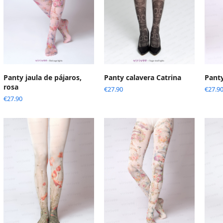
Panty jaula de pájaros,
Panty calavera Catrina
Panty
rosa
€
27.90
€
27.9
€
27.90