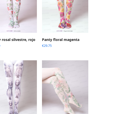
 rosal silvestre, rojo
Panty floral magenta
0
€
29.75