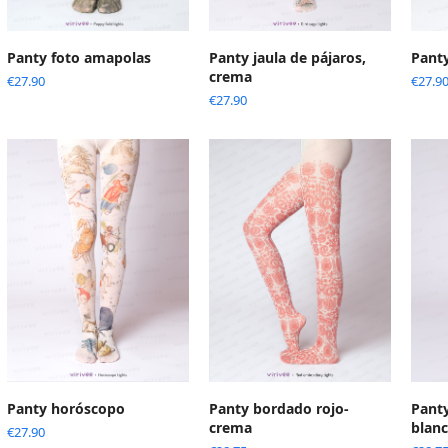
Panty foto amapolas
Panty jaula de pájaros,
Pant
crema
€
27.90
€
27.9
€
27.90
Panty horóscopo
Panty bordado rojo-
Panty
crema
blan
€
27.90