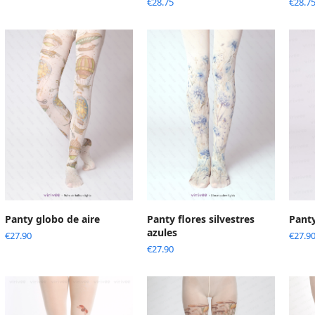
€
28.75
€
28.7
Panty globo de aire
Panty flores silvestres
Panty
azules
€
27.90
€
27.9
€
27.90