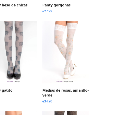
 beso de chicas
Panty gorgonas
0
€
27.99
 gatito
Medias de rosas, amarillo-
verde
0
€
34.90