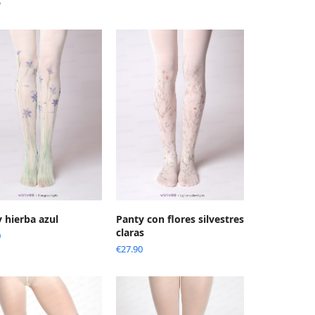
5
 hierba azul
Panty con flores silvestres
claras
0
€
27.90