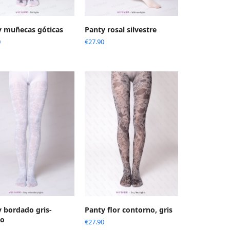
y muñecas góticas
Panty rosal silvestre
0
€
27.90
 bordado gris-
Panty flor contorno, gris
co
€
27.90