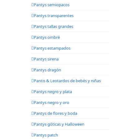
Pantys semiopacos
Pantys transparentes
Pantys tallas grandes
Pantys ombré
Pantys estampados
Pantys sirena
Pantys dragón
Pantis & Leotardos de bebés y niñas
Pantys negro y plata
Pantys negro y oro
Pantys de flores y boda
Pantys góticas y Halloween
Pantys patch