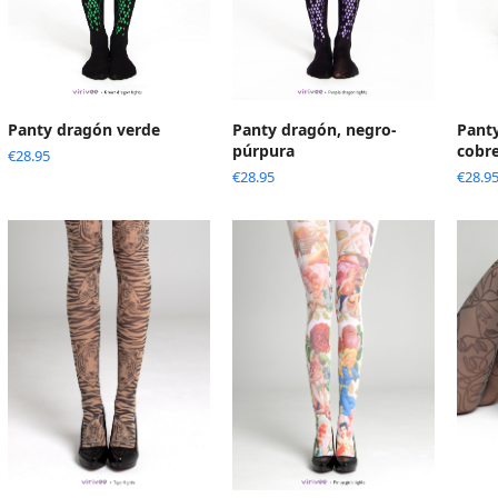
Panty dragón verde
Panty dragón, negro-
Pant
púrpura
cobr
€
28.95
€
28.95
€
28.9