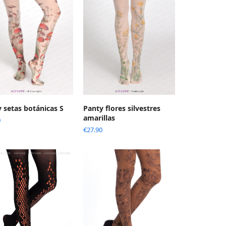
 setas botánicas S
Panty flores silvestres
amarillas
0
€
27.90