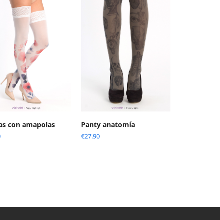
as con amapolas
Panty anatomía
0
€
27.90