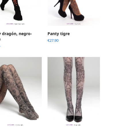
y dragón, negro-
Panty tigre
e
€
27.90
5