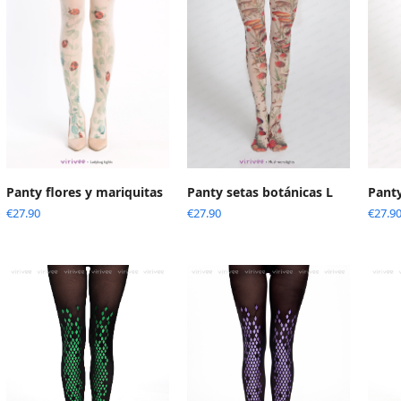
Panty flores y mariquitas
Panty setas botánicas L
Panty
€
27.90
€
27.90
€
27.9