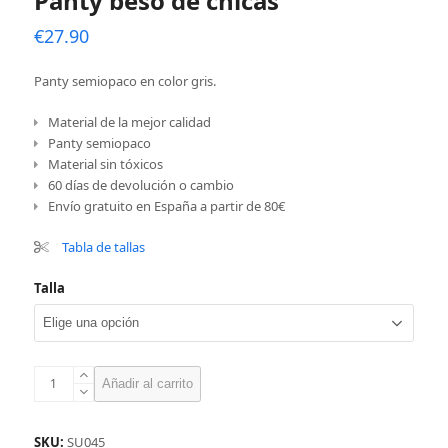
Panty beso de chicas
€
27.90
Panty semiopaco en color gris.
Material de la mejor calidad
Panty semiopaco
Material sin tóxicos
60 días de devolución o cambio
Envío gratuito en España a partir de 80€
Tabla de tallas
Talla
Panty
Añadir al carrito
beso
de
chicas
SKU:
SU045