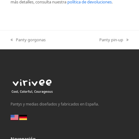
más detalles, consulta nuestra
política de devoluciones
.
Panty gorgonas
Panty pin-up
previous
next
post:
post:
Cool, Colorful, Courageous
Pantys y medias diseñados y fabricados en España.
Navegación