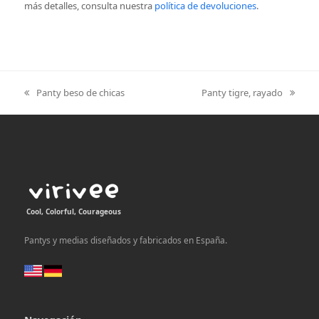
más detalles, consulta nuestra
política de devoluciones
.
Panty beso de chicas
Panty tigre, rayado
previous
next
post:
post:
Cool, Colorful, Courageous
Pantys y medias diseñados y fabricados en España.