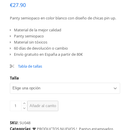
€
27.90
Panty semiopaco en color blanco con diseño de chicas pin up.
Material de la mejor calidad
Panty semiopaco
Material sin tóxicos
60 días de devolución o cambio
Envío gratuito en España a partir de 80€
Tabla de tallas
Talla
Panty
Añadir al carrito
pin-
up
cantidad
SKU:
SU048
Categorías:
❤️ PRODUCTOS NUEVOS !
,
Pantys estampados
,