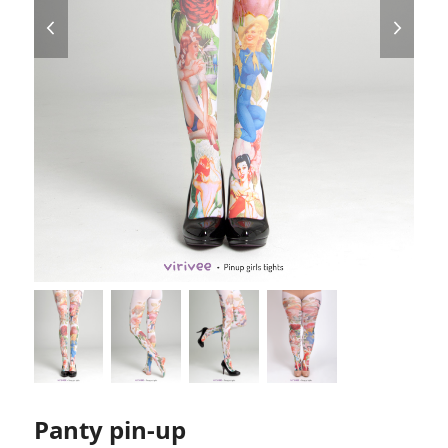
previous
next
slide
slide
Panty pin-up