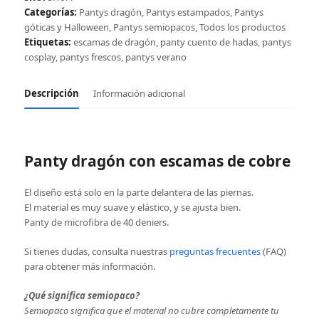
cantidad
Categorías:
Pantys dragón
,
Pantys estampados
,
Pantys
góticas y Halloween
,
Pantys semiopacos
,
Todos los productos
Etiquetas:
escamas de dragón
,
panty cuento de hadas
,
pantys
cosplay
,
pantys frescos
,
pantys verano
Descripción
Información adicional
Panty dragón con escamas de cobre
El diseño está solo en la parte delantera de las piernas.
El material es muy suave y elástico, y se ajusta bien.
Panty de microfibra de 40 deniers.
Si tienes dudas, consulta nuestras
preguntas frecuentes
(FAQ)
para obtener más información.
¿Qué significa semiopaco?
Semiopaco significa que el material no cubre completamente tu