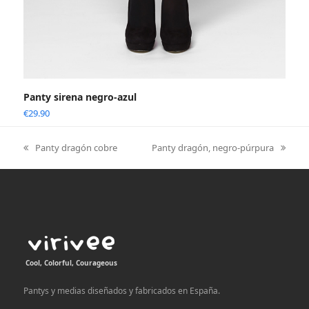
Panty sirena negro-azul
€
29.90
Panty dragón cobre
Panty dragón, negro-púrpura
previous
next
post:
post:
Cool, Colorful, Courageous
Pantys y medias diseñados y fabricados en España.