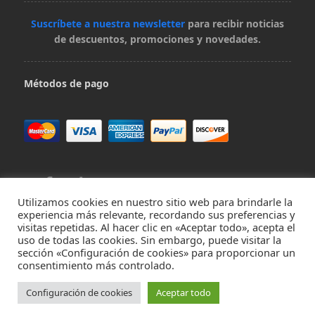
Suscríbete a nuestra newsletter
para recibir noticias
de descuentos, promociones y novedades.
Métodos de pago
Utilizamos cookies en nuestro sitio web para brindarle la
experiencia más relevante, recordando sus preferencias y
visitas repetidas. Al hacer clic en «Aceptar todo», acepta el
Contacta con nosotros en hola@virivee.es
uso de todas las cookies. Sin embargo, puede visitar la
sección «Configuración de cookies» para proporcionar un
consentimiento más controlado.
Aviso legal
Términos de uso
Política de reembolso
Aviso de
privacidad
Aviso de Cookies
Configuración de cookies
Aceptar todo