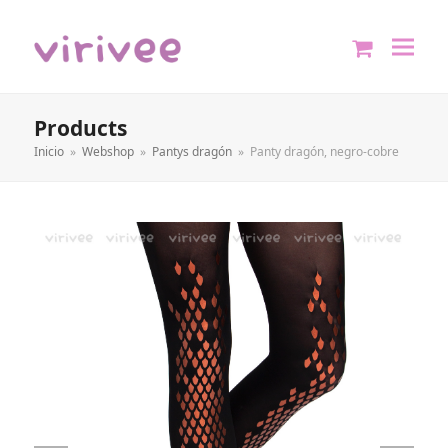
shopping
cart
Products
Inicio
»
Webshop
»
Pantys dragón
»
Panty dragón, negro-cobre