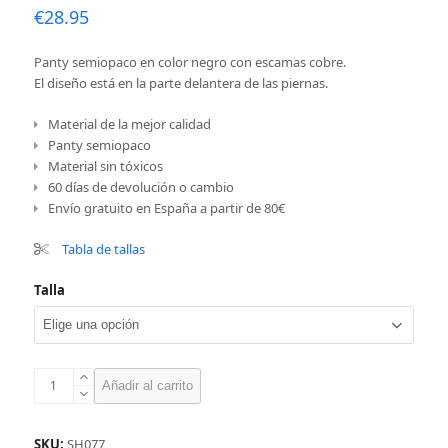
€
28.95
Panty semiopaco en color negro con escamas cobre.
El diseño está en la parte delantera de las piernas.
Material de la mejor calidad
Panty semiopaco
Material sin tóxicos
60 días de devolución o cambio
Envío gratuito en España a partir de 80€
Tabla de tallas
Talla
Panty
Añadir al carrito
dragón,
negro-
cobre
SKU:
SH077