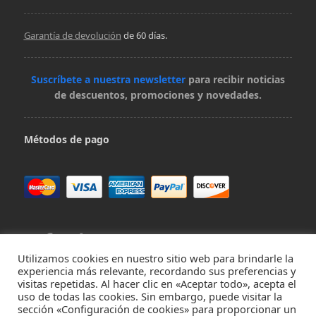
Garantía de devolución
de 60 días.
Suscríbete a nuestra newsletter
para recibir noticias
de descuentos, promociones y novedades.
Métodos de pago
Utilizamos cookies en nuestro sitio web para brindarle la
experiencia más relevante, recordando sus preferencias y
visitas repetidas. Al hacer clic en «Aceptar todo», acepta el
Contacta con nosotros en hola@virivee.es
uso de todas las cookies. Sin embargo, puede visitar la
sección «Configuración de cookies» para proporcionar un