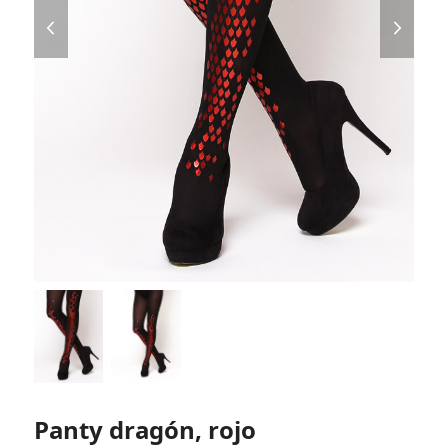
previous
next
slide
slide
Panty dragón, rojo