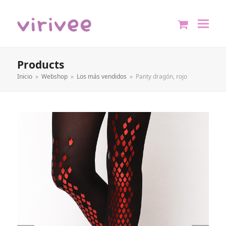
shopping
cart
Products
Inicio
»
Webshop
»
Los más vendidos
»
Panty dragón, rojo