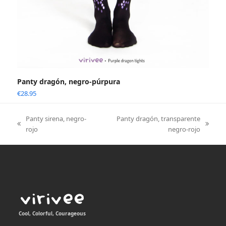
Panty dragón, negro-púrpura
€
28.95
Panty sirena, negro-
Panty dragón, transparente
previous
next
rojo
negro-rojo
post:
post:
Cool, Colorful, Courageous