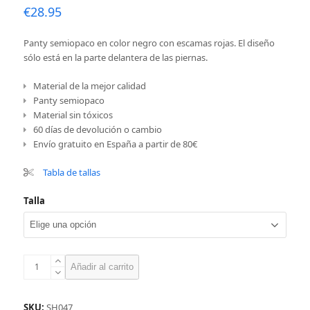
€
28.95
Panty semiopaco en color negro con escamas rojas. El diseño
sólo está en la parte delantera de las piernas.
Material de la mejor calidad
Panty semiopaco
Material sin tóxicos
60 días de devolución o cambio
Envío gratuito en España a partir de 80€
Tabla de tallas
Talla
Panty
Añadir al carrito
dragón,
rojo
cantidad
SKU:
SH047