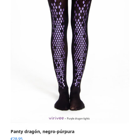
Panty dragón, negro-púrpura
€
28.95