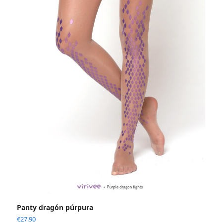
Panty dragón púrpura
€
27.90