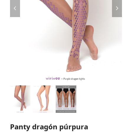
previous
next
slide
slide
Panty dragón púrpura