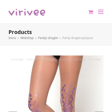
shopping
cart
Products
Inicio
»
Webshop
»
Pantys dragón
»
Panty dragón púrpura