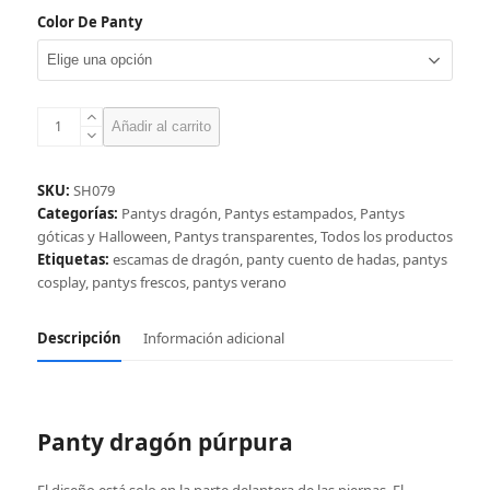
Color De Panty
Panty
Añadir al carrito
dragón
púrpura
cantidad
SKU:
SH079
Categorías:
Pantys dragón
,
Pantys estampados
,
Pantys
góticas y Halloween
,
Pantys transparentes
,
Todos los productos
Etiquetas:
escamas de dragón
,
panty cuento de hadas
,
pantys
cosplay
,
pantys frescos
,
pantys verano
Descripción
Información adicional
Panty dragón púrpura
El diseño está solo en la parte delantera de las piernas. El