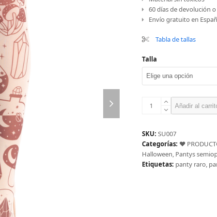
60 días de devolución 
Envío gratuito en Españ
Tabla de tallas
Talla
next
Panty
slide
Añadir al carrit
setas
&
poción,
SKU:
SU007
crema
Categorías:
❤️ PRODUCT
cantidad
Halloween
,
Pantys semio
Etiquetas:
panty raro
,
pa