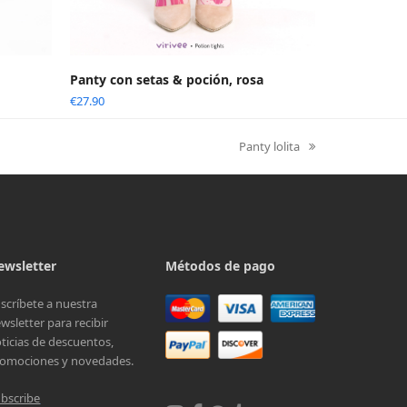
Panty con setas & poción, rosa
€
27.90
Panty lolita
next
post:
ewsletter
Métodos de pago
scríbete a nuestra
wsletter para recibir
ticias de descuentos,
omociones y novedades.
bscribe