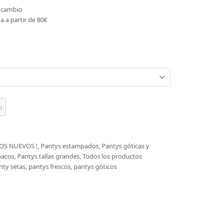
o cambio
a a partir de 80€
o
OS NUEVOS !
,
Pantys estampados
,
Pantys góticas y
pacos
,
Pantys tallas grandes
,
Todos los productos
nty setas
,
pantys frescos
,
pantys góticos