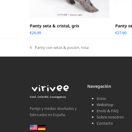
Panty seta & cristal, gris
Panty se
€
26.99
€
27.90
Panty con setas & poción, rosa
previous
post:
Navegación
Cool, Colorful, Courageous
Inicio
Webshop
Pantys y medias diseñados y
Envío & FAQ
fabricados en España.
Sobre nosotros
Contacto