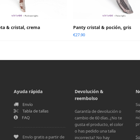
ta & cristal, crema
Panty cristal & poción, gris
€
27.90
Ayuda rápida
Devolución &
N
reembolso
Envío
Su
Tabla de tallas
ne
Garantía de devolución o
FAQ
no
cambio de 60 días. ¿No te
pr
gusta el producto, el color
o has pedido una talla
Envío gratis a partir de
Su
incorrecta? No hay