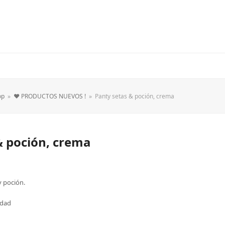
op
»
❤️ PRODUCTOS NUEVOS !
»
Panty setas & poción, crema
& poción, crema
y poción.
idad