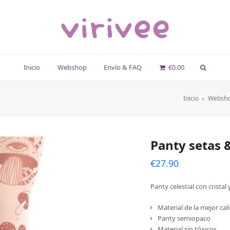
Inicio
Webshop
Envío & FAQ
€
0.00
Inicio
»
Websh
Panty setas 
€
27.90
Panty celestial con cristal 
Material de la mejor cal
Panty semiopaco
Material sin tóxicos