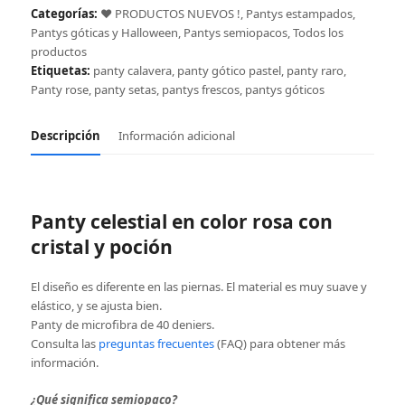
poción,
Categorías:
❤️ PRODUCTOS NUEVOS !
,
Pantys estampados
,
rosa
Pantys góticas y Halloween
,
Pantys semiopacos
,
Todos los
cantidad
productos
Etiquetas:
panty calavera
,
panty gótico pastel
,
panty raro
,
Panty rose
,
panty setas
,
pantys frescos
,
pantys góticos
Descripción
Información adicional
Panty celestial en color rosa con
cristal y poción
El diseño es diferente en las piernas. El material es muy suave y
elástico, y se ajusta bien.
Panty de microfibra de 40 deniers.
Consulta las
preguntas frecuentes
(FAQ) para obtener más
información.
¿Qué significa semiopaco?