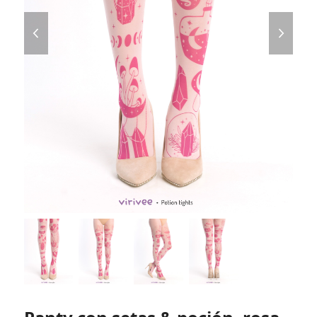
previous
next
slide
slide