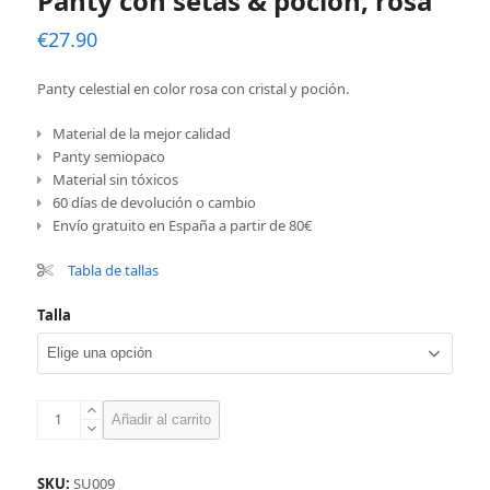
Panty con setas & poción, rosa
€
27.90
Panty celestial en color rosa con cristal y poción.
Material de la mejor calidad
Panty semiopaco
Material sin tóxicos
60 días de devolución o cambio
Envío gratuito en España a partir de 80€
Tabla de tallas
Talla
Panty
Añadir al carrito
con
setas
&
SKU:
SU009