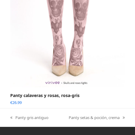
Panty calaveras y rosas, rosa-gris
€
26.99
Panty gris antiguo
Panty setas & poción, crema
previous
next
post:
post: