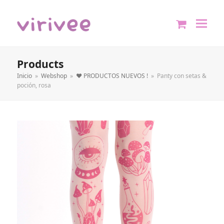
shopping
cart
Products
Inicio
»
Webshop
»
❤️ PRODUCTOS NUEVOS !
»
Panty con setas &
poción, rosa