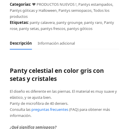
gris
Categorías:
❤️ PRODUCTOS NUEVOS !
,
Pantys estampados
,
cantidad
Pantys góticas y Halloween
,
Pantys semiopacos
,
Todos los
productos
Etiquetas:
panty calavera
,
panty grounge
,
panty raro
,
Panty
rose
,
panty setas
,
pantys frescos
,
pantys góticos
Descripción
Información adicional
Panty celestial en color gris con
setas y cristales
El diseño es diferente en las piernas. El material es muy suave y
elástico, y se ajusta bien.
Panty de microfibra de 40 deniers.
Consulta las
preguntas frecuentes
(FAQ) para obtener más
información.
¿Qué significa semiopaco?