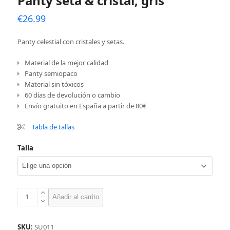
Panty seta & cristal, gris
€
26.99
Panty celestial con cristales y setas.
Material de la mejor calidad
Panty semiopaco
Material sin tóxicos
60 días de devolución o cambio
Envío gratuito en España a partir de 80€
Tabla de tallas
Talla
Panty
Añadir al carrito
seta
&
cristal,
SKU:
SU011