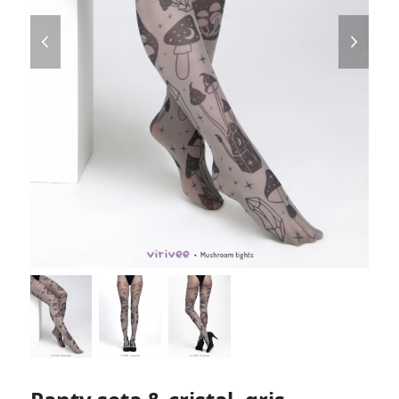
previous
next
slide
slide