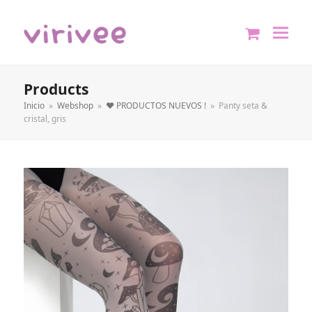
shopping
cart
Products
Inicio
»
Webshop
»
❤️ PRODUCTOS NUEVOS !
»
Panty seta &
cristal, gris