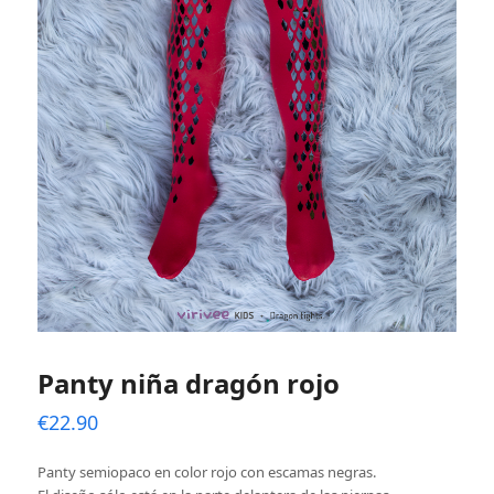
Panty niña dragón rojo
€
22.90
Panty semiopaco en color rojo con escamas negras.