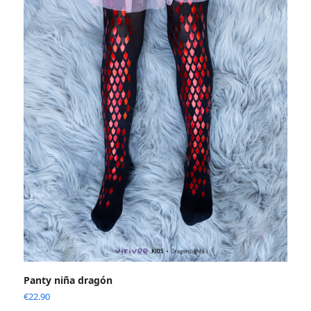
Panty niña dragón
€
22.90