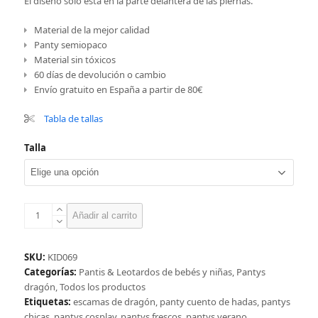
El diseño sólo está en la parte delantera de las piernas.
Material de la mejor calidad
Panty semiopaco
Material sin tóxicos
60 días de devolución o cambio
Envío gratuito en España a partir de 80€
Tabla de tallas
Talla
Panty
Añadir al carrito
niña
dragón
rojo
SKU:
KID069
cantidad
Categorías:
Pantis & Leotardos de bebés y niñas
,
Pantys
dragón
,
Todos los productos
Etiquetas:
escamas de dragón
,
panty cuento de hadas
,
pantys
chicas
,
pantys cosplay
,
pantys frescos
,
pantys verano