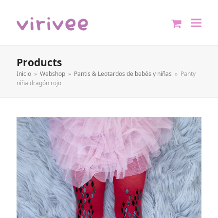
shopping
cart
Products
Inicio
»
Webshop
»
Pantis & Leotardos de bebés y niñas
»
Panty
niña dragón rojo