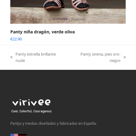
Panty niña dragón, verde oliva
€
22.90
Panty estrella brillante
Panty sirena, pies oro-
previous
next
nude
negro
post:
post:
Cool, Colorful, Courageous
Pantys y medias diseñados y fabricados en España.