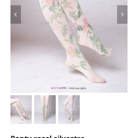
previous
next
slide
slide