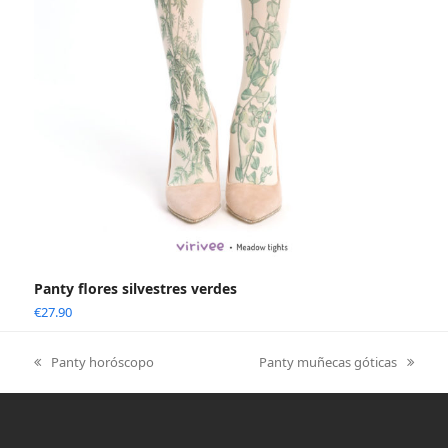
Panty flores silvestres verdes
€
27.90
Panty horóscopo
Panty muñecas góticas
previous
next
post:
post: