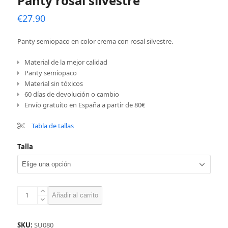
Panty rosal silvestre
€
27.90
Panty semiopaco en color crema con rosal silvestre.
Material de la mejor calidad
Panty semiopaco
Material sin tóxicos
60 días de devolución o cambio
Envío gratuito en España a partir de 80€
Tabla de tallas
Talla
Panty
Añadir al carrito
rosal
silvestre
cantidad
SKU:
SU080