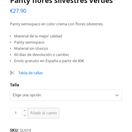
Panty flores silvestres verdes
€
27.90
Panty semiopaco en color crema con flores silvestres.
Material de la mejor calidad
Panty semiopaco
Material sin tóxicos
60 días de devolución o cambio
Envío gratuito en España a partir de 80€
Tabla de tallas
Talla
Panty
Añadir al carrito
flores
silvestres
verdes
SKU:
SU019