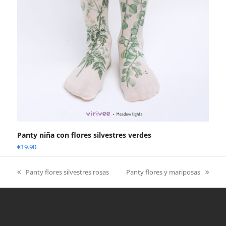
Panty niña con flores silvestres verdes
€
19.90
Panty flores silvestres rosas
Panty flores y mariposas
previous
next
post:
post: