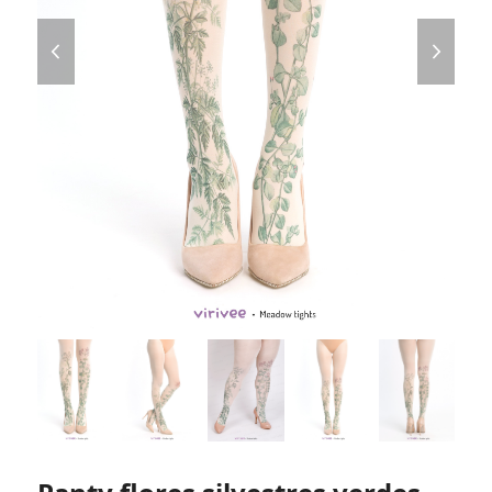
previous
next
slide
slide