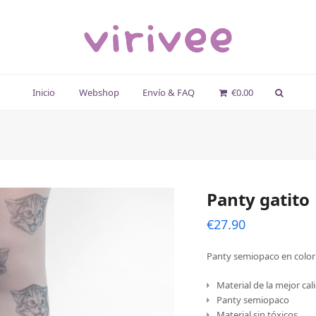
Inicio
Webshop
Envío & FAQ
€
0.00
Panty gatito
€
27.90
Panty semiopaco en color 
Material de la mejor cal
Panty semiopaco
Material sin tóxicos