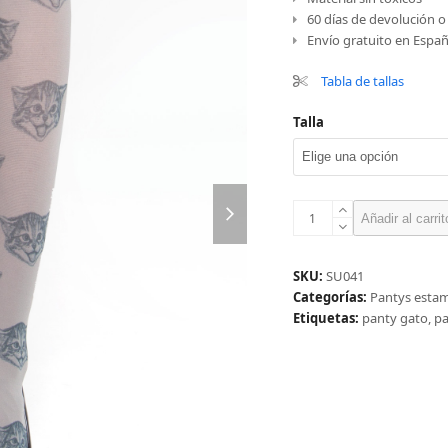
60 días de devolución 
Envío gratuito en Españ
Tabla de tallas
Talla
next
Panty
slide
Añadir al carrit
gatito
cantidad
SKU:
SU041
Categorías:
Pantys esta
Etiquetas:
panty gato
,
pa