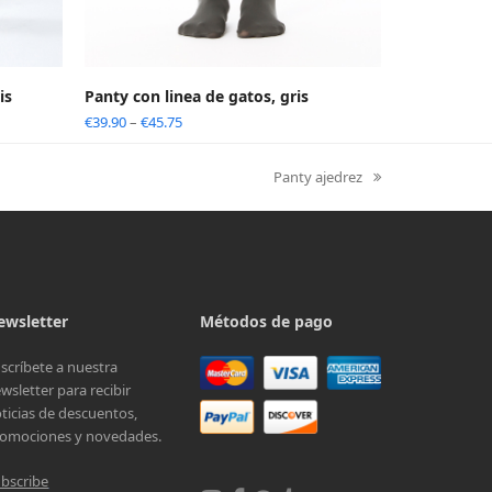
is
Panty con linea de gatos, gris
€
39.90
–
€
45.75
Panty ajedrez
next
post:
ewsletter
Métodos de pago
scríbete a nuestra
wsletter para recibir
ticias de descuentos,
omociones y novedades.
bscribe