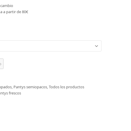
o cambio
a a partir de 80€
o
mpados
,
Pantys semiopacos
,
Todos los productos
ntys frescos