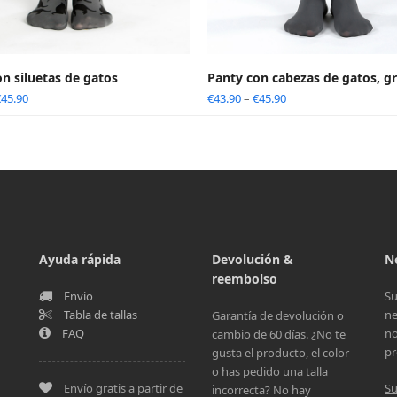
n siluetas de gatos
Panty con cabezas de gatos, gr
€
45.90
€
43.90
–
€
45.90
Ayuda rápida
Devolución &
N
reembolso
Envío
Su
Tabla de tallas
ne
Garantía de devolución o
FAQ
no
cambio de 60 días. ¿No te
pr
gusta el producto, el color
o has pedido una talla
Envío gratis a partir de
Su
incorrecta? No hay