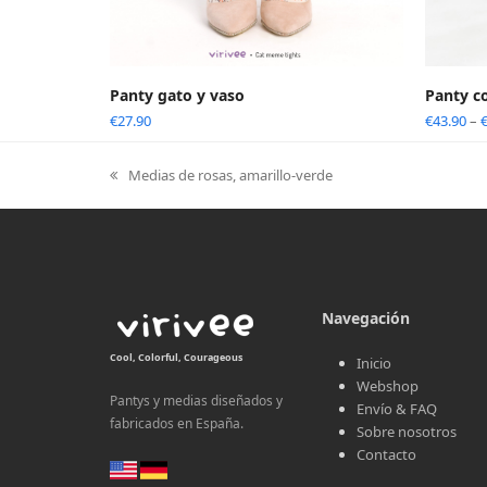
Panty gato y vaso
Panty co
€
27.90
€
43.90
–
Medias de rosas, amarillo-verde
previous
post:
Navegación
Cool, Colorful, Courageous
Inicio
Webshop
Pantys y medias diseñados y
Envío & FAQ
fabricados en España.
Sobre nosotros
Contacto