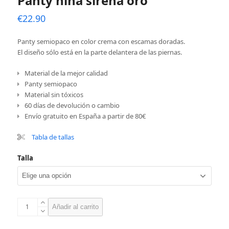
Panty niña sirena oro
€
22.90
Panty semiopaco en color crema con escamas doradas.
El diseño sólo está en la parte delantera de las piernas.
Material de la mejor calidad
Panty semiopaco
Material sin tóxicos
60 días de devolución o cambio
Envío gratuito en España a partir de 80€
Tabla de tallas
Talla
Panty
Añadir al carrito
niña
sirena