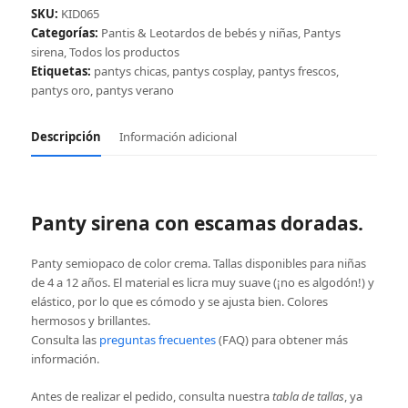
oro
SKU:
KID065
cantidad
Categorías:
Pantis & Leotardos de bebés y niñas
,
Pantys
sirena
,
Todos los productos
Etiquetas:
pantys chicas
,
pantys cosplay
,
pantys frescos
,
pantys oro
,
pantys verano
Descripción
Información adicional
Panty sirena con escamas doradas.
Panty semiopaco de color crema. Tallas disponibles para niñas
de 4 a 12 años. El material es licra muy suave (¡no es algodón!) y
elástico, por lo que es cómodo y se ajusta bien. Colores
hermosos y brillantes.
Consulta las
preguntas frecuentes
(FAQ) para obtener más
información.
Antes de realizar el pedido, consulta nuestra
tabla de tallas
, ya