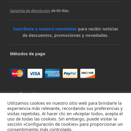
Garantía de devolución
de 60 días.
Suscríbete a nuestra newsletter
para recibir noticias
de descuentos, promociones y novedades.
Métodos de pago
Utilizamos cookies en nuestro sitio web para brindarle la
experiencia más relevante, recordando sus preferencias y
visitas repetidas. Al hacer clic en «Aceptar todo», acepta el
Contacta con nosotros en hola@virivee.es
uso de todas las cookies. Sin embargo, puede visitar la
sección «Configuración de cookies» para proporcionar un
consentimiento más controlado.