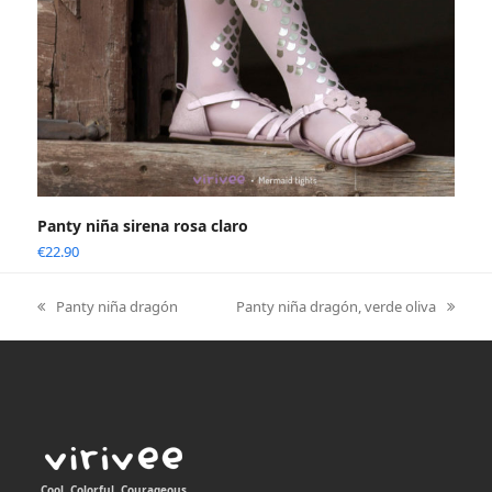
Panty niña sirena rosa claro
€
22.90
Panty niña dragón
Panty niña dragón, verde oliva
previous
next
post:
post:
Cool, Colorful, Courageous