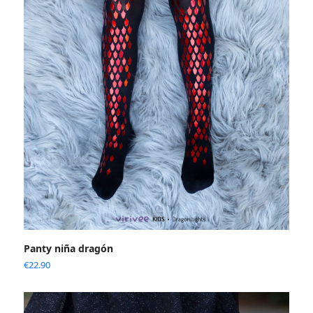
Panty niña dragón
€
22.90