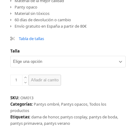
Material de la mejor calidad
Panty opaco
Material sin tóxicos
60 días de devolución o cambio
Envío gratuito en España a partir de 80€
Tabla de tallas
Talla
Panty
Añadir al carrito
ombré
salmón-
morado
SKU:
OM013
cantidad
Categorías:
Pantys ombré
,
Pantys opacos
,
Todos los
productos
Etiquetas:
dama de honor
,
pantys cosplay
,
pantys de boda
,
pantys primavera
,
pantys verano