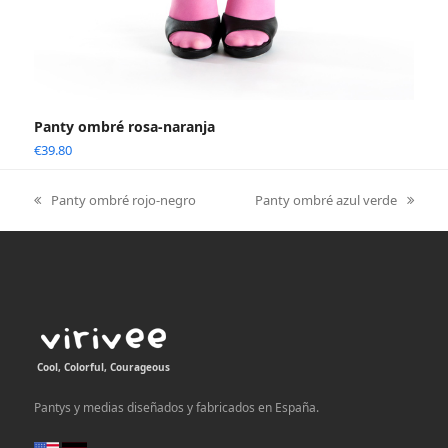
Panty ombré rosa-naranja
€
39.80
Panty ombré rojo-negro
Panty ombré azul verde
previous
next
post:
post:
Cool, Colorful, Courageous
Pantys y medias diseñados y fabricados en España.