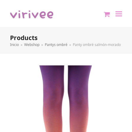
shopping
cart
Products
Inicio
»
Webshop
»
Pantys ombré
»
Panty ombré salmón-morado