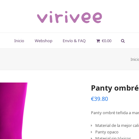
Inicio
Webshop
Envío & FAQ
€
0.00
Inici
Panty ombré
€
39.80
Panty ombré teñida a ma
Material de la mejor cal
Panty opaco
Material sin tóxicos