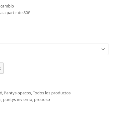
o cambio
a a partir de 80€
o
é
,
Pantys opacos
,
Todos los productos
e
,
pantys invierno
,
precioso