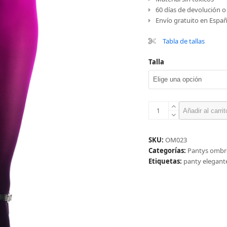
60 días de devolución 
Envío gratuito en Españ
Tabla de tallas
Talla
Panty
Añadir al carrit
ombré
negro-
magenta
SKU:
OM023
cantidad
Categorías:
Pantys ombr
Etiquetas:
panty elegant