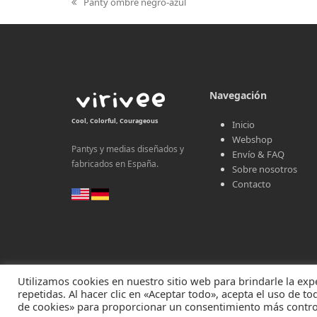
Panty ombré negro-azul
previous
post:
Navegación
Cool, Colorful, Courageous
Inicio
Webshop
Pantys y medias diseñados y
Envío & FAQ
fabricados en España.
Sobre nosotros
Contacto
Utilizamos cookies en nuestro sitio web para brindarle la exp
Contacta con nosotros en hola@virivee.es
repetidas. Al hacer clic en «Aceptar todo», acepta el uso de t
de cookies» para proporcionar un consentimiento más contro