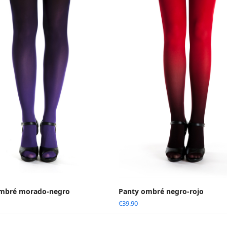
ombré morado-negro
Panty ombré negro-rojo
€
39.90