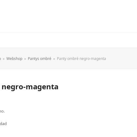
o
»
Webshop
»
Pantys ombré
»
Panty ombré negro-magenta
 negro-magenta
no.
idad