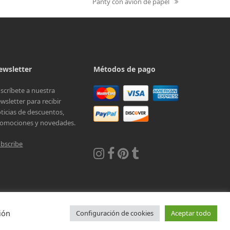
Panty con avión de papel
next
post:
ewsletter
Métodos de pago
scríbete a nuestra
wsletter para recibir
ticias de descuentos,
omociones y novedades.
bscribe
 de uso
Política de reembolso
Aviso de privacidad
Aviso de Cookies
ión
Configuración de cookies
Aceptar todo