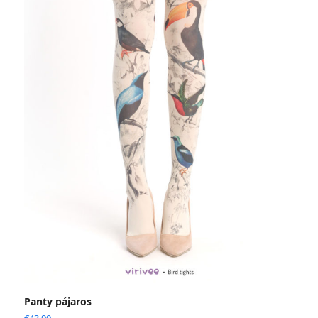
Panty pájaros
€
43.90