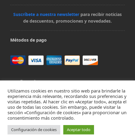
Suscríbete a nuestra newsletter
para recibir noticias
de descuentos, promociones y novedades.
Métodos de pago
Utilizamos cookies en nuestro sitio web para brindarle la
experiencia más relevante, recordando sus preferencias y
visitas repetidas. Al hacer clic en «Aceptar todo», acepta el
Contacta con nosotros en hola@virivee.es
uso de todas las cookies. Sin embargo, puede visitar la
sección «Configuración de cookies» para proporcionar un
consentimiento más controlado.
Aviso legal
Términos de uso
Política de reembolso
Aviso de
privacidad
Aviso de Cookies
Configuración de cookies
Aceptar todo