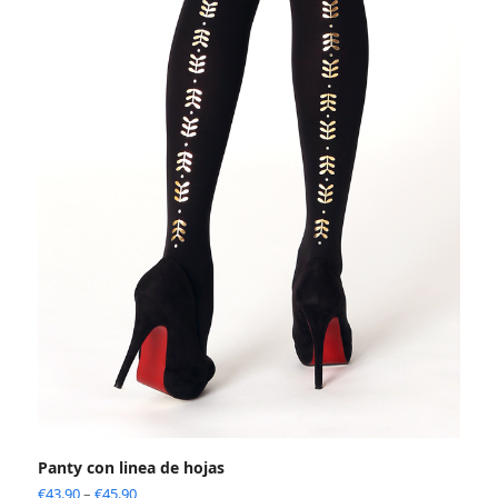
Panty con linea de hojas
€
43.90
–
€
45.90