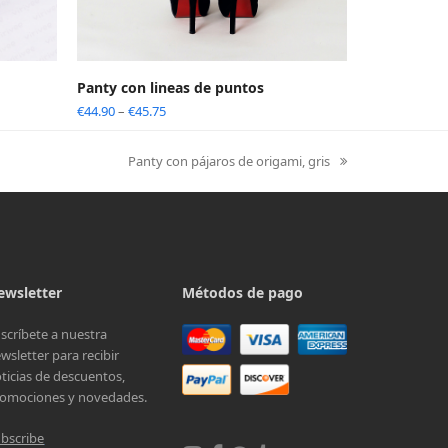
Panty con lineas de puntos
€
44.90
–
€
45.75
Panty con pájaros de origami, gris
next
post:
ewsletter
Métodos de pago
scríbete a nuestra
wsletter para recibir
ticias de descuentos,
omociones y novedades.
bscribe