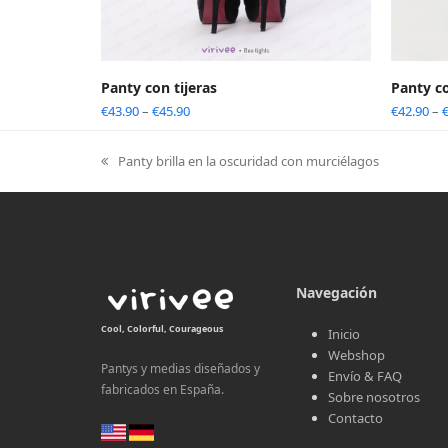
Panty con tijeras
Panty c
€
43.90
–
€
45.90
€
42.90
–
Panty brilla en la oscuridad con murciélagos
previous
post:
Navegación
Cool, Colorful, Courageous
Inicio
Webshop
Pantys y medias diseñados y
Envío & FAQ
fabricados en España.
Sobre nosotros
Contacto