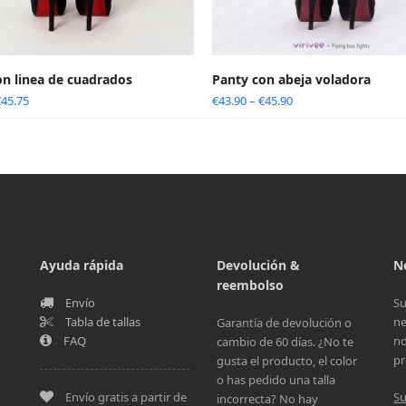
on linea de cuadrados
Panty con abeja voladora
€
45.75
€
43.90
–
€
45.90
Ayuda rápida
Devolución &
N
reembolso
Envío
Su
Tabla de tallas
ne
Garantía de devolución o
FAQ
no
cambio de 60 días. ¿No te
pr
gusta el producto, el color
o has pedido una talla
Envío gratis a partir de
Su
incorrecta? No hay