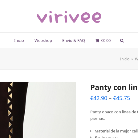
Inicio
Webshop
Envío & FAQ
€
0.00
Inicio
»
W
Panty con lin
€
42.90
–
€
45.75
Panty opaco con linea de tr
piernas.
Material de la mejor cal
Panty opaco