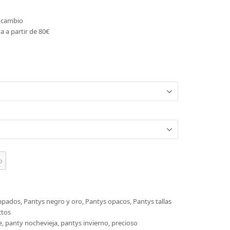
o cambio
a a partir de 80€
o
mpados
,
Pantys negro y oro
,
Pantys opacos
,
Pantys tallas
ctos
e
,
panty nochevieja
,
pantys invierno
,
precioso