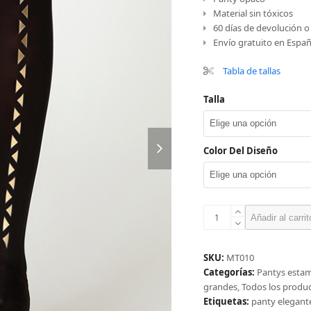
Material sin tóxicos
60 días de devolución 
Envío gratuito en Españ
Tabla de tallas
Talla
next
Color Del Diseño
slide
Panty
Añadir al carrit
con
linea
de
SKU:
MT010
triángulos
Categorías:
Pantys esta
cantidad
grandes
,
Todos los produ
Etiquetas:
panty elegant