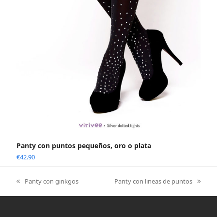
Panty con puntos pequeños, oro o plata
€
42.90
Panty con ginkgos
Panty con lineas de puntos
previous
next
post:
post: