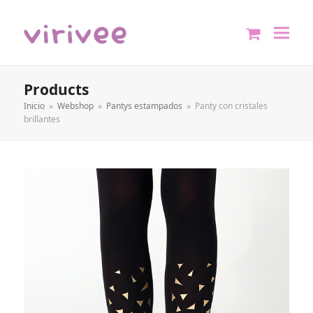
shopping
cart
Products
Inicio
»
Webshop
»
Pantys estampados
»
Panty con cristales
brillantes