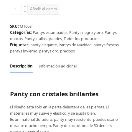
Panty
Añadir al carrito
con
cristales
brillantes
SKU:
MT003
cantidad
Categorías:
Pantys estampados
,
Pantys negro y oro
,
Pantys
opacos
,
Pantys tallas grandes
,
Todos los productos
Etiquetas:
panty elegante
,
Pantys de Navidad
,
pantys frescos
,
pantys invierno
,
pantys oro
,
precioso
Descripción
Información adicional
Panty con cristales brillantes
El diseño está solo en la parte delantera de las piernas. El
material es muy suave y elástico, y se ajusta bien.
Es un material duradero, panty muy resistente, puedes usarlo
durante mucho tiempo. Panty de microfibra de 50 deniers,
opaco y suave al tacto.