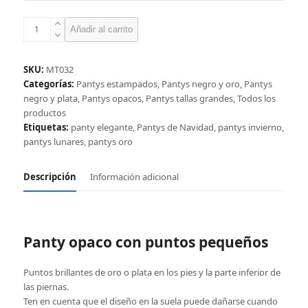
Panty
Añadir al carrito
con
puntos
pequeños,
SKU:
MT032
oro
Categorías:
Pantys estampados
,
Pantys negro y oro
,
Pantys
o
negro y plata
,
Pantys opacos
,
Pantys tallas grandes
,
Todos los
plata
productos
cantidad
Etiquetas:
panty elegante
,
Pantys de Navidad
,
pantys invierno
,
pantys lunares
,
pantys oro
Descripción
Información adicional
Panty opaco con puntos pequeños
Puntos brillantes de oro o plata en los pies y la parte inferior de
las piernas.
Ten en cuenta que el diseño en la suela puede dañarse cuando