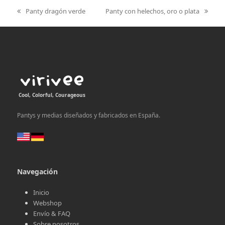
Panty dragón verde
Panty con helechos, oro o plata
previous
next
post:
post:
Cool, Colorful, Courageous
Pantys y medias diseñados y fabricados en España.
Navegación
Inicio
Webshop
Envío & FAQ
Sobre nosotros