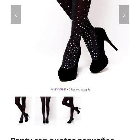
previous
next
slide
slide