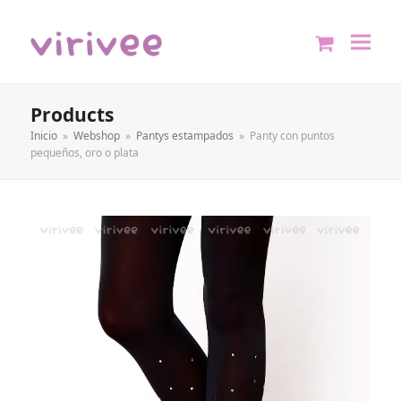
shopping
cart
Products
Inicio
»
Webshop
»
Pantys estampados
»
Panty con puntos
pequeños, oro o plata