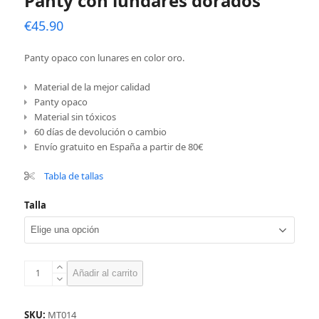
Panty con lundares dorados
€
45.90
Panty opaco con lunares en color oro.
Material de la mejor calidad
Panty opaco
Material sin tóxicos
60 días de devolución o cambio
Envío gratuito en España a partir de 80€
Tabla de tallas
Talla
Panty
Añadir al carrito
con
lundares
dorados
SKU:
MT014