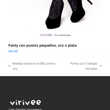
Panty con puntos pequeños, oro o plata
€
42.90
Medias hasta la rodilla, sirena
Panty con 5 abejas
previous
next
oro
doradas
post:
post:
Cool, Colorful, Courageous