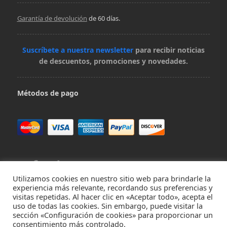
Garantía de devolución
de 60 días.
Suscríbete a nuestra newsletter
para recibir noticias
de descuentos, promociones y novedades.
Métodos de pago
Utilizamos cookies en nuestro sitio web para brindarle la
experiencia más relevante, recordando sus preferencias y
visitas repetidas. Al hacer clic en «Aceptar todo», acepta el
Contacta con nosotros en hola@virivee.es
uso de todas las cookies. Sin embargo, puede visitar la
sección «Configuración de cookies» para proporcionar un
consentimiento más controlado.