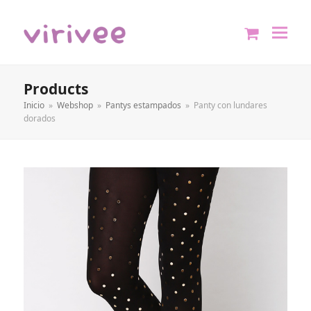
shopping
cart
Products
Inicio
»
Webshop
»
Pantys estampados
»
Panty con lundares
dorados