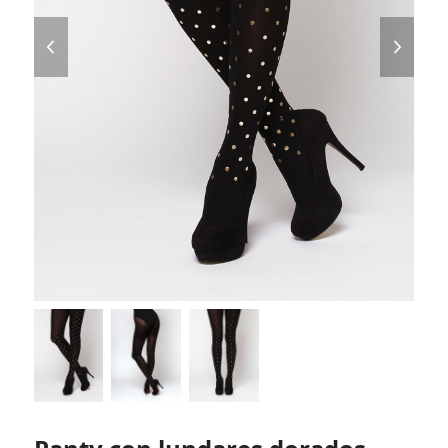
previous
next
slide
slide