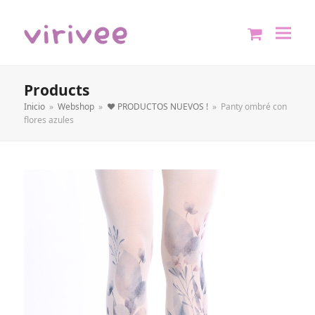
shopping
cart
Products
Inicio
»
Webshop
»
❤️ PRODUCTOS NUEVOS !
»
Panty ombré con
flores azules