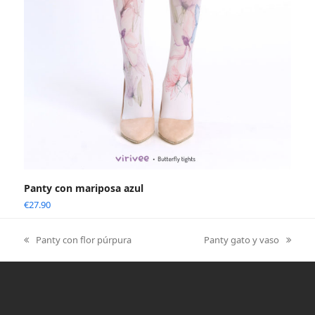
Panty con mariposa azul
€
27.90
Panty con flor púrpura
Panty gato y vaso
previous
next
post:
post: