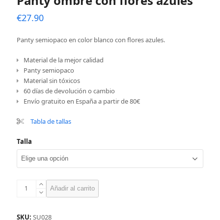
Panty ombré con flores azules
€
27.90
Panty semiopaco en color blanco con flores azules.
Material de la mejor calidad
Panty semiopaco
Material sin tóxicos
60 días de devolución o cambio
Envío gratuito en España a partir de 80€
Tabla de tallas
Talla
Panty
Añadir al carrito
ombré
con
flores
SKU:
SU028