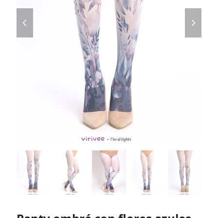
previous
next
slide
slide