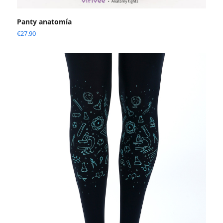
Panty anatomía
€
27.90