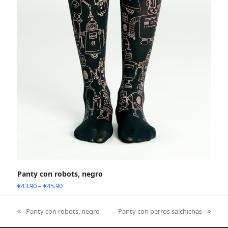
Panty con robots, negro
€
43.90
–
€
45.90
Panty con robots, negro
Panty con perros salchichas
previous
next
post:
post: