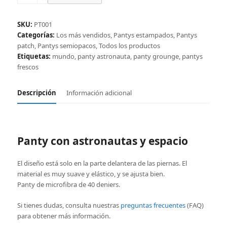
con
astronautas
y
SKU:
PT001
espacio
Categorías:
Los más vendidos
,
Pantys estampados
,
Pantys
cantidad
patch
,
Pantys semiopacos
,
Todos los productos
Etiquetas:
mundo
,
panty astronauta
,
panty grounge
,
pantys
frescos
Descripción
Información adicional
Panty con astronautas y espacio
El diseño está solo en la parte delantera de las piernas. El
material es muy suave y elástico, y se ajusta bien.
Panty de microfibra de 40 deniers.
Si tienes dudas, consulta nuestras
preguntas frecuentes
(FAQ)
para obtener más información.