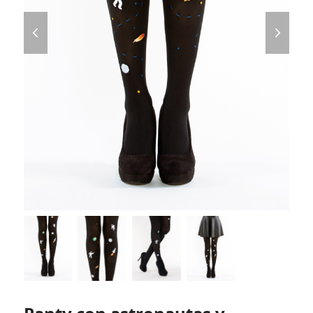
previous
next
slide
slide