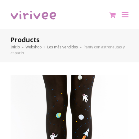
shopping
cart
Products
Inicio
»
Webshop
»
Los más vendidos
»
Panty con astronautas y
espacio