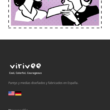
Cool, Colorful, Courageous
Pantys y medias diseñados y fabricados en España.