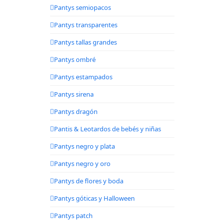
Pantys semiopacos
Pantys transparentes
Pantys tallas grandes
Pantys ombré
Pantys estampados
Pantys sirena
Pantys dragón
Pantis & Leotardos de bebés y niñas
Pantys negro y plata
Pantys negro y oro
Pantys de flores y boda
Pantys góticas y Halloween
Pantys patch