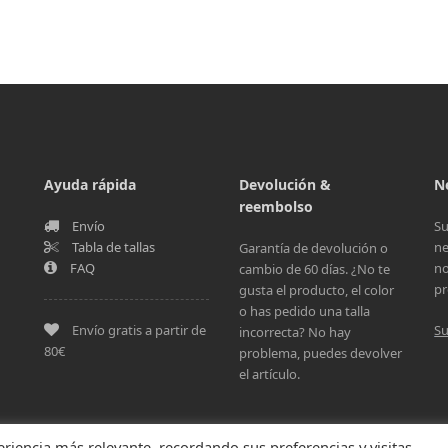
Ayuda rápida
Devolución &
N
reembolso
Envío
Su
Tabla de tallas
ne
Garantía de devolución o
FAQ
no
cambio de 60 días. ¿No te
pr
gusta el producto, el color
o has pedido una talla
Envío gratis a partir de
Su
incorrecta? No hay
80€
problema, puedes devolver
el artículo.
eriencia más relevante, recordando sus preferencias y visitas