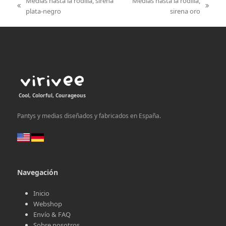
Medias hasta la rodilla, sirena
Medias hasta la rodilla,
previous
next
plata-negro
sirena oro
post:
post:
Cool, Colorful, Courageous
Pantys y medias diseñados y fabricados en España.
Navegación
Inicio
Webshop
Envío & FAQ
Sobre nosotros