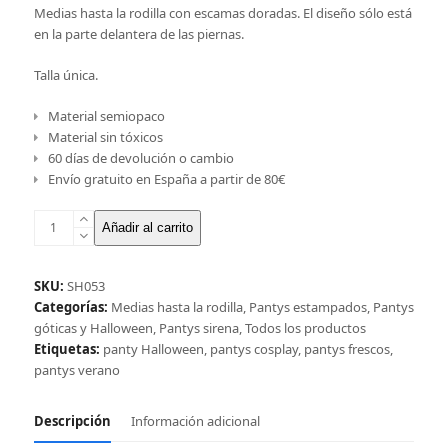
Medias hasta la rodilla con escamas doradas. El diseño sólo está
en la parte delantera de las piernas.
Talla única.
Material semiopaco
Material sin tóxicos
60 días de devolución o cambio
Envío gratuito en España a partir de 80€
Medias
Añadir al carrito
hasta
la
rodilla,
SKU:
SH053
sirena
Categorías:
Medias hasta la rodilla
,
Pantys estampados
,
Pantys
oro-
góticas y Halloween
,
Pantys sirena
,
Todos los productos
negro
Etiquetas:
panty Halloween
,
pantys cosplay
,
pantys frescos
,
cantidad
pantys verano
Descripción
Información adicional