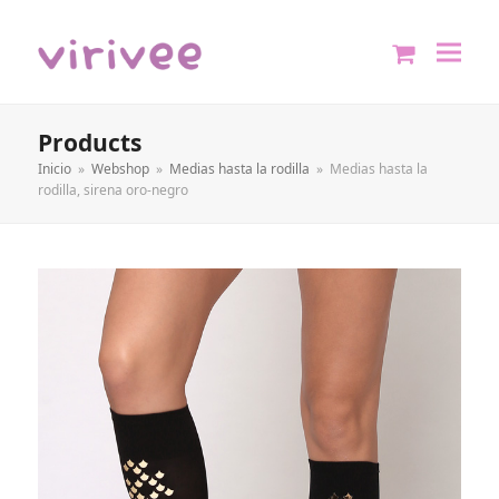
shopping
cart
Products
Inicio
»
Webshop
»
Medias hasta la rodilla
»
Medias hasta la
rodilla, sirena oro-negro