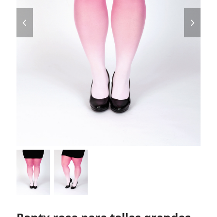
previous
next
slide
slide