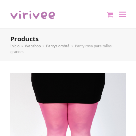
shopping
cart
Products
Inicio
»
Webshop
»
Pantys ombré
»
Panty rosa para tallas
grandes