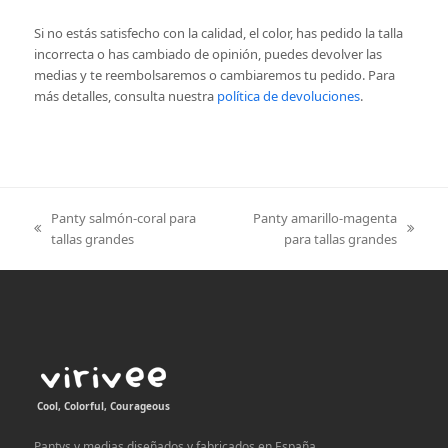
Si no estás satisfecho con la calidad, el color, has pedido la talla
incorrecta o has cambiado de opinión, puedes devolver las
medias y te reembolsaremos o cambiaremos tu pedido.
Para
más detalles, consulta nuestra
política de devoluciones
.
Panty salmón-coral para
Panty amarillo-magenta
previous
next
tallas grandes
para tallas grandes
post:
post:
Cool, Colorful, Courageous
Pantys y medias diseñados y fabricados en España.