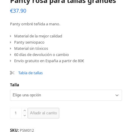
Panty rosa para tallas grandes
€
37.90
Panty ombré teñida a mano.
Material de la mejor calidad
Panty semiopaco
Material sin tóxicos
60 días de devolución o cambio
Envío gratuito en España a partir de 80€
Tabla de tallas
Talla
Panty
Añadir al carrito
rosa
para
tallas
SKU:
PSM012