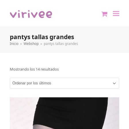
shopping
cart
pantys tallas grandes
Inicio
»
Webshop
»
pantys tallas grandes
Mostrando los 14 resultados