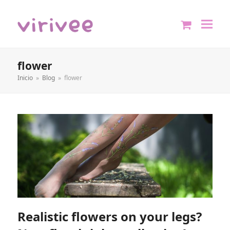
shopping
cart
flower
Inicio
»
Blog
»
flower
Realistic flowers on your legs?