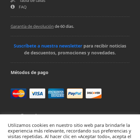
Tabla de tallas
FAQ
Garantía de devolución
de 60 días.
Suscríbete a nuestra newsletter
para recibir noticias
de descuentos, promociones y novedades.
Métodos de pago
Utilizamos cookies en nuestro sitio web para brindarle la
experiencia más relevante, recordando sus preferencias y
visitas repetidas. Al hacer clic en «Aceptar todo», acepta el
Contacta con nosotros en hola@virivee.es