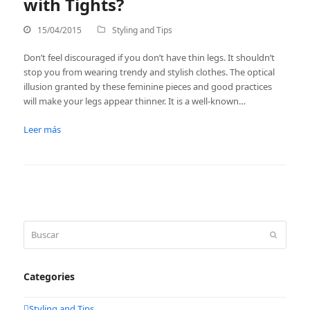
with Tights?
15/04/2015
Styling and Tips
Don’t feel discouraged if you don’t have thin legs. It shouldn’t
stop you from wearing trendy and stylish clothes. The optical
illusion granted by these feminine pieces and good practices
will make your legs appear thinner. It is a well-known…
Leer más
Buscar
Enviar
Categories
Styling and Tips