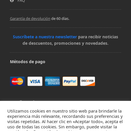
FAQ
Garantía de devolución
de 60 días.
Suscríbete a nuestra newsletter
para recibir noticias
de descuentos, promociones y novedades.
Métodos de pago
Utilizamos cookies en nuestro sitio web para brindarle la
experiencia más relevante, recordando sus preferencias y
visitas repetidas. Al hacer clic en «Aceptar todo», acepta el
Contacta con nosotros en hola@virivee.es
uso de todas las cookies. Sin embargo, puede visitar la