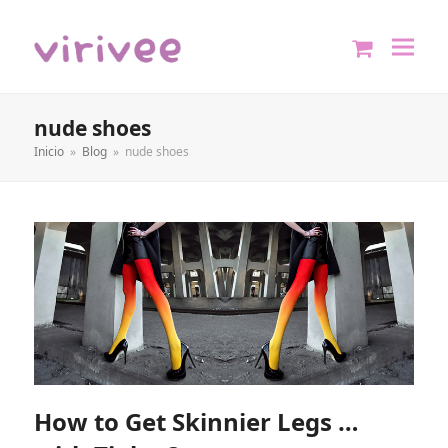
shopping
cart
nude shoes
Inicio
»
Blog
»
nude shoes
How to Get Skinnier Legs …