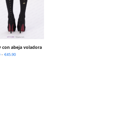
 con abeja voladora
0
–
€
45.90