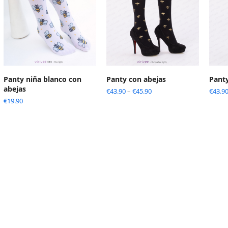
Panty niña blanco con
Panty con abejas
Panty
abejas
€
43.90
–
€
45.90
€
43.9
€
19.90