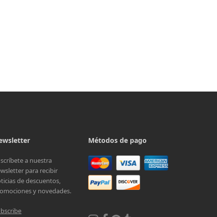
ewsletter
Métodos de pago
scríbete a nuestra
wsletter para recibir
ticias de descuentos,
omociones y novedades.
bscribe