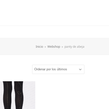
Inicio
»
Webshop
»
panty de abeja