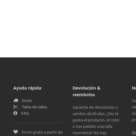
Ayuda rápida
Devolución &
N
reembolso
Envío
Su
Tabla de tallas
ne
Garantía de devolución o
FAQ
no
cambio de 60 días. ¿No te
pr
gusta el producto, el color
o has pedido una talla
Envío gratis a partir de
Su
incorrecta? No hay