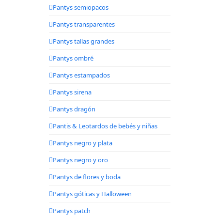
Pantys semiopacos
Pantys transparentes
Pantys tallas grandes
Pantys ombré
Pantys estampados
Pantys sirena
Pantys dragón
Pantis & Leotardos de bebés y niñas
Pantys negro y plata
Pantys negro y oro
Pantys de flores y boda
Pantys góticas y Halloween
Pantys patch