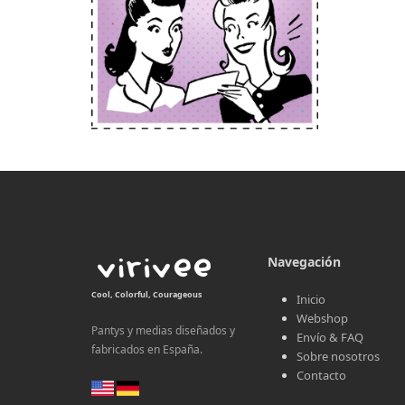
Navegación
Cool, Colorful, Courageous
Inicio
Webshop
Pantys y medias diseñados y
Envío & FAQ
fabricados en España.
Sobre nosotros
Contacto