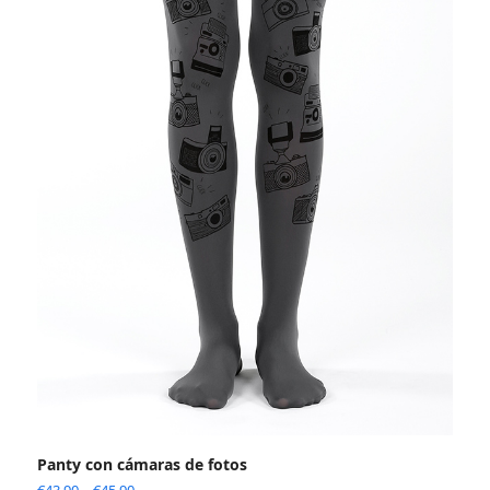
Panty con cámaras de fotos
€
43.90
–
€
45.90