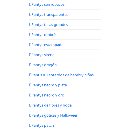
Pantys semiopacos
Pantys transparentes
Pantys tallas grandes
Pantys ombré
Pantys estampados
Pantys sirena
Pantys dragón
Pantis & Leotardos de bebés y niñas
Pantys negro y plata
Pantys negro y oro
Pantys de flores y boda
Pantys góticas y Halloween
Pantys patch