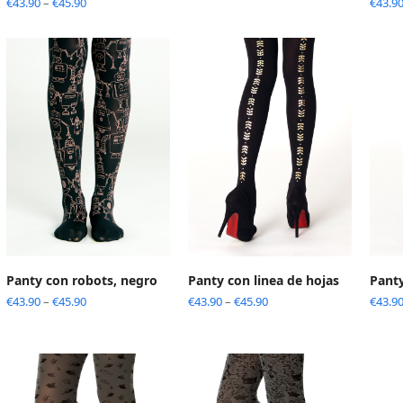
€
43.90
–
€
45.90
€
43.9
Panty con robots, negro
Panty con linea de hojas
Pant
€
43.90
–
€
45.90
€
43.90
–
€
45.90
€
43.9