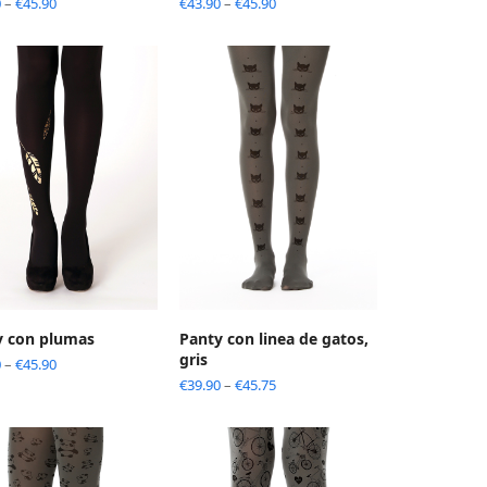
0
–
€
45.90
€
43.90
–
€
45.90
y con plumas
Panty con linea de gatos,
gris
0
–
€
45.90
€
39.90
–
€
45.75