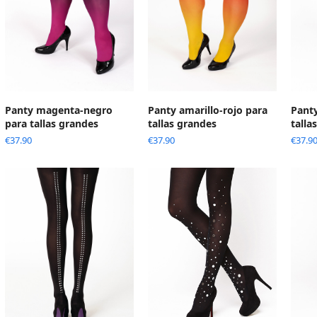
Panty magenta-negro
Panty amarillo-rojo para
Panty
para tallas grandes
tallas grandes
talla
€
37.90
€
37.90
€
37.9