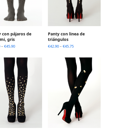
 con pájaros de
Panty con linea de
mi, gris
triángulos
0
–
€
45.90
€
42.90
–
€
45.75