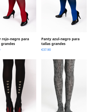
 rojo-negro para
Panty azul-negro para
s grandes
tallas grandes
0
€
37.90