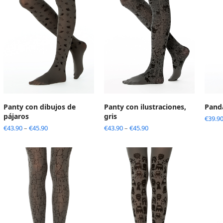
Panty con dibujos de
Panty con ilustraciones,
Panda
pájaros
gris
€
39.9
€
43.90
–
€
45.90
€
43.90
–
€
45.90