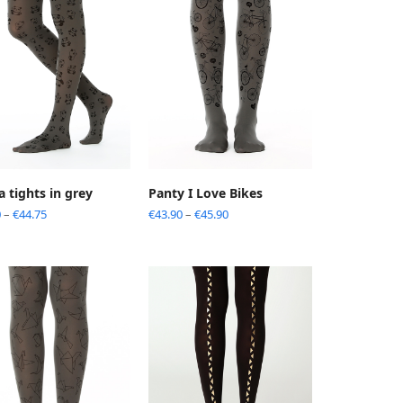
 tights in grey
Panty I Love Bikes
0
–
€
44.75
€
43.90
–
€
45.90