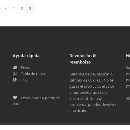
1
2
3
Ayuda rápida
Devolución &
N
reembolso
Envío
Su
Tabla de tallas
ne
Garantía de devolución o
FAQ
no
cambio de 60 días. ¿No te
pr
gusta el producto, el color
o has pedido una talla
Envío gratis a partir de
Su
incorrecta? No hay
80€
problema, puedes devolver
el artículo.