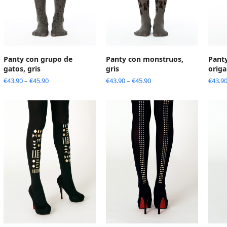
Panty con grupo de
Panty con monstruos,
Panty
gatos, gris
gris
origa
€
43.90
–
€
45.90
€
43.90
–
€
45.90
€
43.9