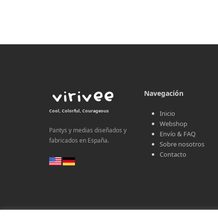
Navegación
Cool, Colorful, Courageous
Inicio
Webshop
Pantys y medias diseñados y
Envío & FAQ
fabricados en España.
Sobre nosotros
Contacto