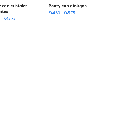
 con cristales
Panty con ginkgos
antes
€
44.80
–
€
45.75
0
–
€
45.75