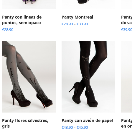
Panty con lineas de
Panty Montreal
Panty
puntos, semiopaco
dora
€
28.90
–
€
33.90
€
28.90
€
39.9
Panty flores silvestres,
Panty con avión de papel
Panty
gris
en or
€
43.90
–
€
45.90