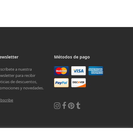
ewsletter
Métodos de pago
scríbete a nuestra
wsletter para recibir
ticias de descuentos,
omociones y novedades.
bscribe