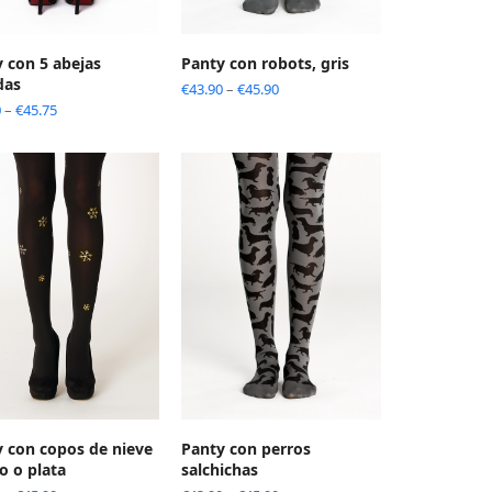
 con 5 abejas
Panty con robots, gris
das
€
43.90
–
€
45.90
0
–
€
45.75
 con copos de nieve
Panty con perros
o o plata
salchichas