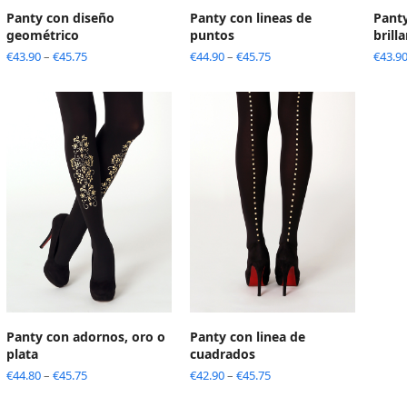
Panty con diseño
Panty con lineas de
Panty
geométrico
puntos
brill
€
43.90
–
€
45.75
€
44.90
–
€
45.75
€
43.9
Panty con adornos, oro o
Panty con linea de
plata
cuadrados
€
44.80
–
€
45.75
€
42.90
–
€
45.75